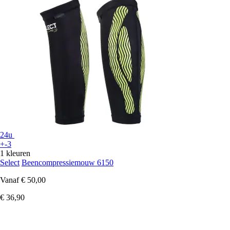
24u
+-3
1 kleuren
Select
Beencompressiemouw 6150
Vanaf
€ 50,00
€ 36,90