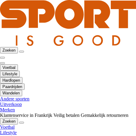
Zoeken
Voetbal
Lifestyle
Hardlopen
Paardrijden
Wandelen
Andere sporten
Uitverkoop
Merken
Klantenservice in Frankrijk
Veilig betalen
Gemakkelijk retourneren
Zoeken
Voetbal
Lifestyle