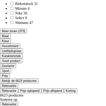
Birkenstock
31
Mizuno
4
Nike
50
Select
9
Shimano
47
Meer tonen
(373)
Maat
Kleur
Assortiment
Leeftijdsgroep
Karakteristiek
Soort product
Geslacht
Sport
Prijs
Bekijk de 6623 producten
Relevantie
Relevantie
Prijs oplopend
Prijs aflopend
Korting
6623 producten
Sorteren op
Relevantie