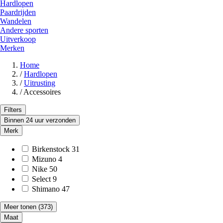
Hardlopen
Paardrijden
Wandelen
Andere sporten
Uitverkoop
Merken
Home
/
Hardlopen
/
Uitrusting
/
Accessoires
Filters
Binnen 24 uur verzonden
Merk
Birkenstock
31
Mizuno
4
Nike
50
Select
9
Shimano
47
Meer tonen
(373)
Maat