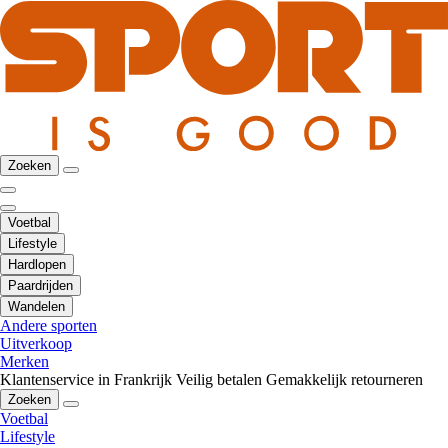
Zoeken
Voetbal
Lifestyle
Hardlopen
Paardrijden
Wandelen
Andere sporten
Uitverkoop
Merken
Klantenservice in Frankrijk
Veilig betalen
Gemakkelijk retourneren
Zoeken
Voetbal
Lifestyle