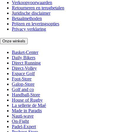
Verkoopvoorwaarden
Retourneren en terugbetalen
Juridische disclaimer
Betaalmethoden
Prijzen en leveringsopties
Privacy verklaring
Onze winkels
Basket-Center
Daily Bikers
Direct Running
Direct-Volley
Espace Golf
Foot-Store
Galop-Store
Golf and co
Handball-Store
House of Rugby
La sellerie de Maé
Made in Paradis
Nauti-wave
On-Fight
Padel-Expert
Pecheur-Store