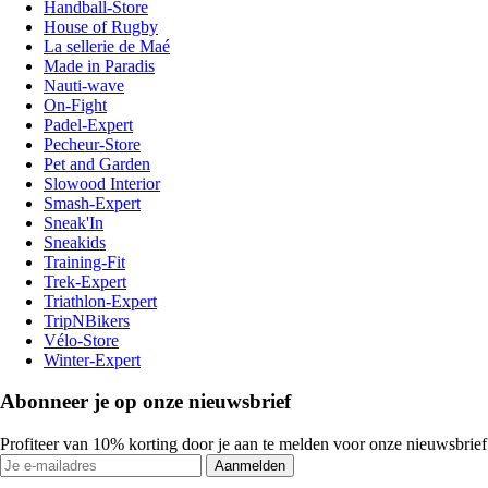
Handball-Store
House of Rugby
La sellerie de Maé
Made in Paradis
Nauti-wave
On-Fight
Padel-Expert
Pecheur-Store
Pet and Garden
Slowood Interior
Smash-Expert
Sneak'In
Sneakids
Training-Fit
Trek-Expert
Triathlon-Expert
TripNBikers
Vélo-Store
Winter-Expert
Abonneer je op onze nieuwsbrief
Profiteer van 10% korting door je aan te melden voor onze nieuwsbrief
Aanmelden