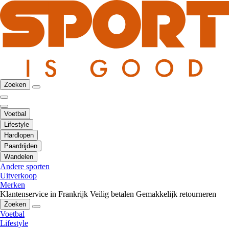
Zoeken
Voetbal
Lifestyle
Hardlopen
Paardrijden
Wandelen
Andere sporten
Uitverkoop
Merken
Klantenservice in Frankrijk
Veilig betalen
Gemakkelijk retourneren
Zoeken
Voetbal
Lifestyle