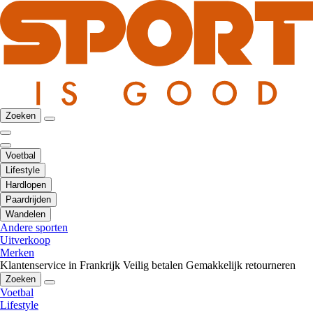
Zoeken
Voetbal
Lifestyle
Hardlopen
Paardrijden
Wandelen
Andere sporten
Uitverkoop
Merken
Klantenservice in Frankrijk
Veilig betalen
Gemakkelijk retourneren
Zoeken
Voetbal
Lifestyle