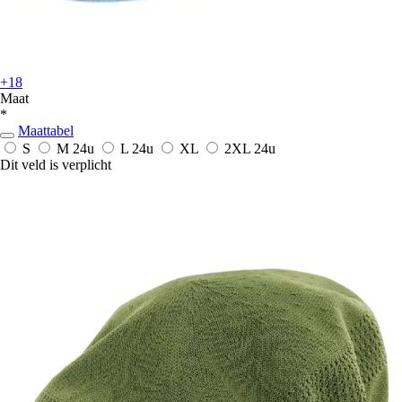
+18
Maat
*
Maattabel
S
M
24u
L
24u
XL
2XL
24u
Dit veld is verplicht