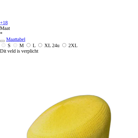
+18
Maat
*
Maattabel
S
M
L
XL
24u
2XL
Dit veld is verplicht