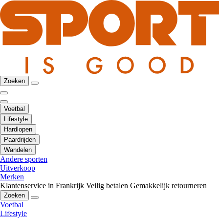
Zoeken
Voetbal
Lifestyle
Hardlopen
Paardrijden
Wandelen
Andere sporten
Uitverkoop
Merken
Klantenservice in Frankrijk
Veilig betalen
Gemakkelijk retourneren
Zoeken
Voetbal
Lifestyle