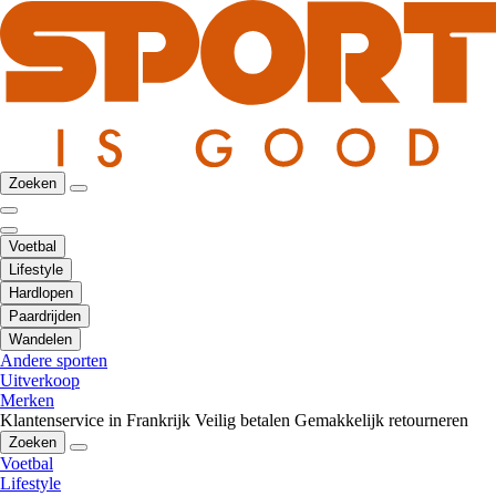
Zoeken
Voetbal
Lifestyle
Hardlopen
Paardrijden
Wandelen
Andere sporten
Uitverkoop
Merken
Klantenservice in Frankrijk
Veilig betalen
Gemakkelijk retourneren
Zoeken
Voetbal
Lifestyle