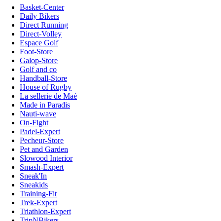
Basket-Center
Daily Bikers
Direct Running
Direct-Volley
Espace Golf
Foot-Store
Galop-Store
Golf and co
Handball-Store
House of Rugby
La sellerie de Maé
Made in Paradis
Nauti-wave
On-Fight
Padel-Expert
Pecheur-Store
Pet and Garden
Slowood Interior
Smash-Expert
Sneak'In
Sneakids
Training-Fit
Trek-Expert
Triathlon-Expert
TripNBikers