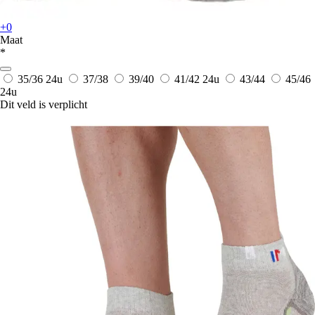
+0
Maat
*
35/36
24u
37/38
39/40
41/42
24u
43/44
45/46
24u
Dit veld is verplicht