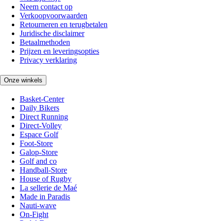
Neem contact op
Verkoopvoorwaarden
Retourneren en terugbetalen
Juridische disclaimer
Betaalmethoden
Prijzen en leveringsopties
Privacy verklaring
Onze winkels
Basket-Center
Daily Bikers
Direct Running
Direct-Volley
Espace Golf
Foot-Store
Galop-Store
Golf and co
Handball-Store
House of Rugby
La sellerie de Maé
Made in Paradis
Nauti-wave
On-Fight