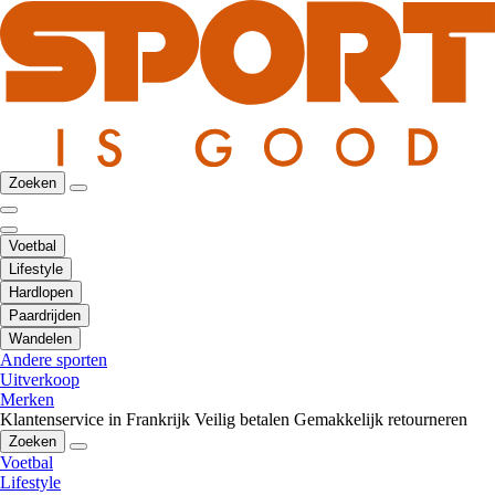
Zoeken
Voetbal
Lifestyle
Hardlopen
Paardrijden
Wandelen
Andere sporten
Uitverkoop
Merken
Klantenservice in Frankrijk
Veilig betalen
Gemakkelijk retourneren
Zoeken
Voetbal
Lifestyle