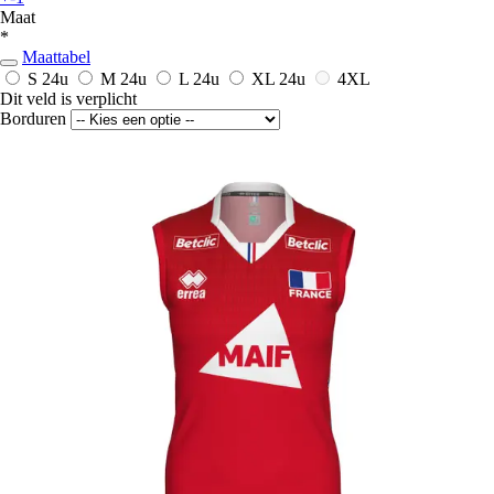
Maat
*
Maattabel
S
24u
M
24u
L
24u
XL
24u
4XL
Dit veld is verplicht
Borduren