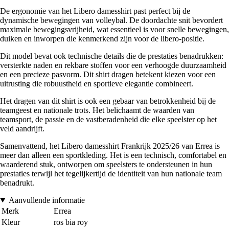
De ergonomie van het Libero damesshirt past perfect bij de
dynamische bewegingen van volleybal. De doordachte snit bevordert
maximale bewegingsvrijheid, wat essentieel is voor snelle bewegingen,
duiken en inworpen die kenmerkend zijn voor de libero-positie.
Dit model bevat ook technische details die de prestaties benadrukken:
versterkte naden en rekbare stoffen voor een verhoogde duurzaamheid
en een precieze pasvorm. Dit shirt dragen betekent kiezen voor een
uitrusting die robuustheid en sportieve elegantie combineert.
Het dragen van dit shirt is ook een gebaar van betrokkenheid bij de
teamgeest en nationale trots. Het belichaamt de waarden van
teamsport, de passie en de vastberadenheid die elke speelster op het
veld aandrijft.
Samenvattend, het Libero damesshirt Frankrijk 2025/26 van Errea is
meer dan alleen een sportkleding. Het is een technisch, comfortabel en
waarderend stuk, ontworpen om speelsters te ondersteunen in hun
prestaties terwijl het tegelijkertijd de identiteit van hun nationale team
benadrukt.
Aanvullende informatie
Merk
Errea
Kleur
ros bia roy