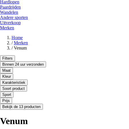
Hardlopen
Paardrijden
Wandelen
Andere sporten
Uitverkoop
Merken
Home
/
Merken
/
Venum
Filters
Binnen 24 uur verzonden
Maat
Kleur
Karakteristiek
Soort product
Sport
Prijs
Bekijk de 13 producten
Venum