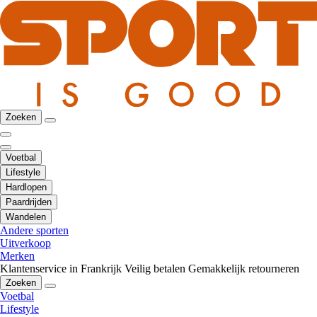
Zoeken
Voetbal
Lifestyle
Hardlopen
Paardrijden
Wandelen
Andere sporten
Uitverkoop
Merken
Klantenservice in Frankrijk
Veilig betalen
Gemakkelijk retourneren
Zoeken
Voetbal
Lifestyle