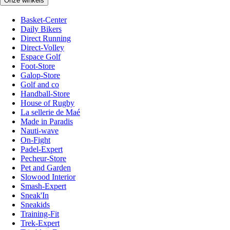
Onze winkels
Basket-Center
Daily Bikers
Direct Running
Direct-Volley
Espace Golf
Foot-Store
Galop-Store
Golf and co
Handball-Store
House of Rugby
La sellerie de Maé
Made in Paradis
Nauti-wave
On-Fight
Padel-Expert
Pecheur-Store
Pet and Garden
Slowood Interior
Smash-Expert
Sneak'In
Sneakids
Training-Fit
Trek-Expert