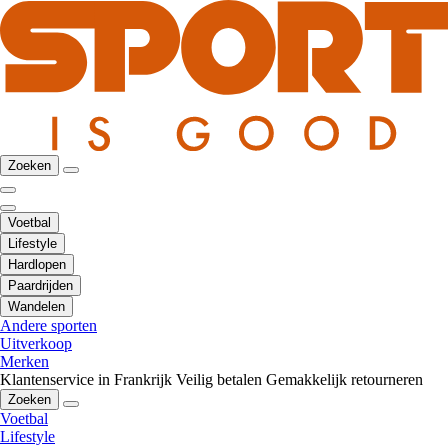
Zoeken
Voetbal
Lifestyle
Hardlopen
Paardrijden
Wandelen
Andere sporten
Uitverkoop
Merken
Klantenservice in Frankrijk
Veilig betalen
Gemakkelijk retourneren
Zoeken
Voetbal
Lifestyle