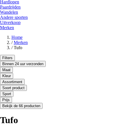
Hardlopen
Paardrijden
Wandelen
Andere sporten
Uitverkoop
Merken
Home
/
Merken
/
Tufo
Filters
Binnen 24 uur verzonden
Maat
Kleur
Assortiment
Soort product
Sport
Prijs
Bekijk de 66 producten
Tufo