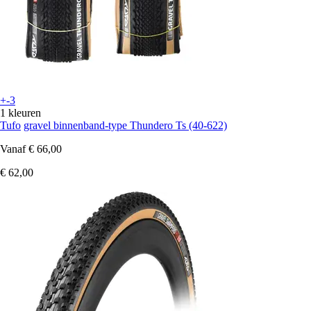
+-3
1 kleuren
Tufo
gravel binnenband-type Thundero Ts (40-622)
Vanaf
€ 66,00
€ 62,00