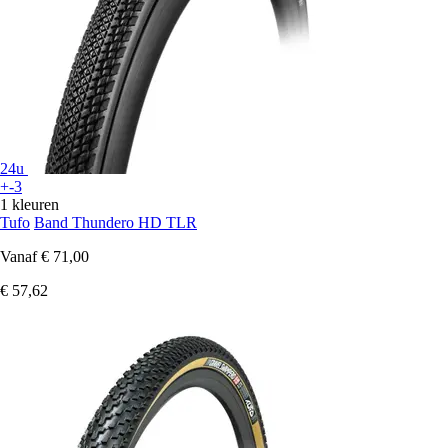
24u
+-3
1 kleuren
Tufo
Band Thundero HD TLR
Vanaf
€ 71,00
€ 57,62