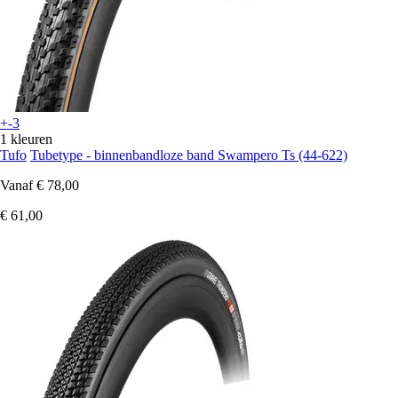
+-3
1 kleuren
Tufo
Tubetype - binnenbandloze band Swampero Ts (44-622)
Vanaf
€ 78,00
€ 61,00