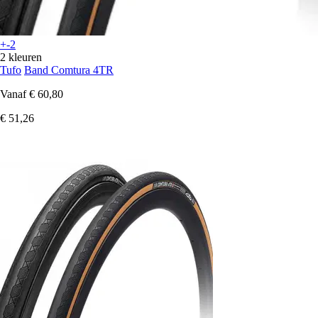
+-2
2 kleuren
Tufo
Band Comtura 4TR
Vanaf
€ 60,80
€ 51,26