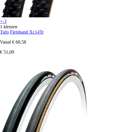
+-3
1 kleuren
Tufo
Fietsband Xc14Tr
Vanaf
€ 60,58
€ 51,09