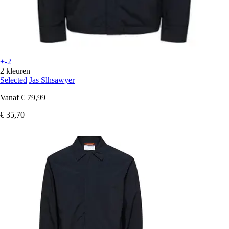
+-2
2 kleuren
Selected
Jas Slhsawyer
Vanaf
€ 79,99
€ 35,70