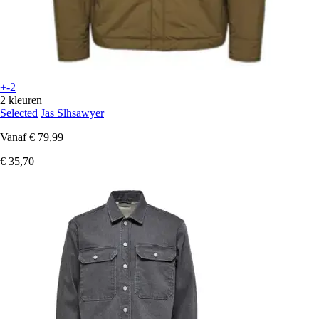
+-2
2 kleuren
Selected
Jas Slhsawyer
Vanaf
€ 79,99
€ 35,70