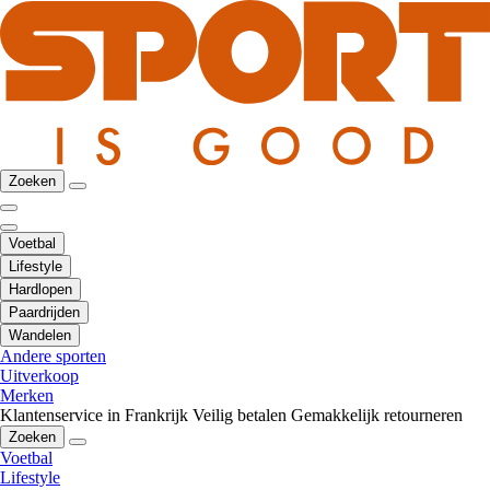
Zoeken
Voetbal
Lifestyle
Hardlopen
Paardrijden
Wandelen
Andere sporten
Uitverkoop
Merken
Klantenservice in Frankrijk
Veilig betalen
Gemakkelijk retourneren
Zoeken
Voetbal
Lifestyle