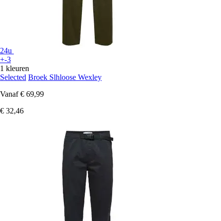
24u
+-3
1 kleuren
Selected
Broek Slhloose Wexley
Vanaf
€ 69,99
€ 32,46