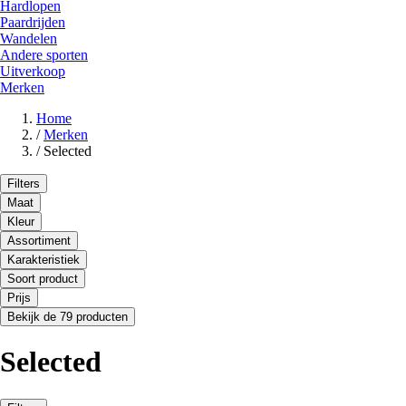
Hardlopen
Paardrijden
Wandelen
Andere sporten
Uitverkoop
Merken
Home
/
Merken
/
Selected
Filters
Maat
Kleur
Assortiment
Karakteristiek
Soort product
Prijs
Bekijk de 79 producten
Selected