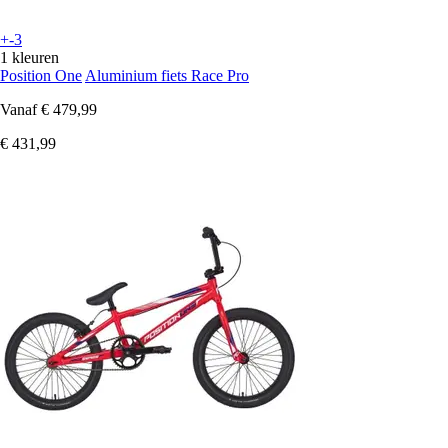
+-3
1 kleuren
Position One
Aluminium fiets Race Pro
Vanaf
€ 479,99
€ 431,99