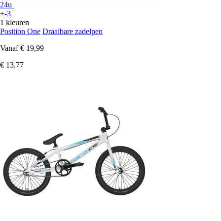
24u
+-3
1 kleuren
Position One
Draaibare zadelpen
Vanaf
€ 19,99
€ 13,77