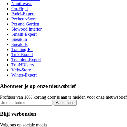
Nauti-wave
On-Fight
Padel-Expert
Pecheur-Store
Pet and Garden
Slowood Interior
Smash-Expert
Sneak'In
Sneakids
Training-Fit
Trek-Expert
Triathlon-Expert
TripNBikers
Vélo-Store
Winter-Expert
Abonneer je op onze nieuwsbrief
Profiteer van 10% korting door je aan te melden voor onze nieuwsbrief
Aanmelden
Blijf verbonden
Volg ons op sociale media