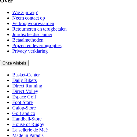
Over
Wie zijn wij?
Neem contact op
Verkoopvoorwaarden
Retourneren en terugbetalen
Juridische disclaimer
Betaalmethoden
Prijzen en leveringsopties
Privacy verklaring
Onze winkels
Basket-Center
Daily Bikers
Direct Running
Direct-Volley
Espace Golf
Foot-Store
Galop-Store
Golf and co
Handball-Store
House of Rugby
La sellerie de Maé
Made in Paradis