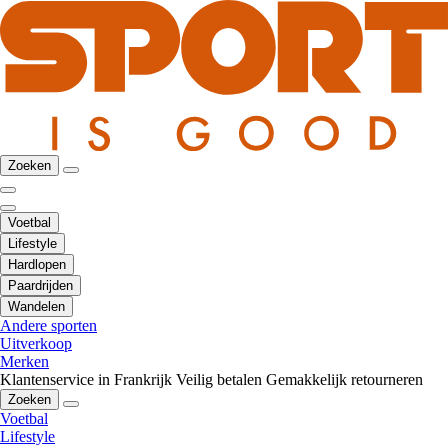
Zoeken
Voetbal
Lifestyle
Hardlopen
Paardrijden
Wandelen
Andere sporten
Uitverkoop
Merken
Klantenservice in Frankrijk
Veilig betalen
Gemakkelijk retourneren
Zoeken
Voetbal
Lifestyle