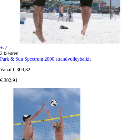
+-2
2 kleuren
Park & Sun
Spectrum 2000 strandvolleybalkit
Vanaf
€ 309,82
€ 302,91