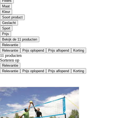
Filters
Maat
Kleur
Soort product
Geslacht
Sport
Prijs
Bekijk de 11 producten
Relevantie
Relevantie
Prijs oplopend
Prijs aflopend
Korting
11 producten
Sorteren op
Relevantie
Relevantie
Prijs oplopend
Prijs aflopend
Korting