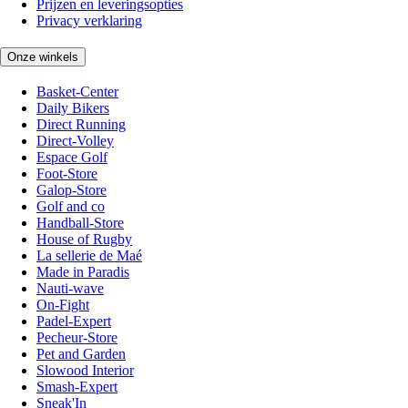
Prijzen en leveringsopties
Privacy verklaring
Onze winkels
Basket-Center
Daily Bikers
Direct Running
Direct-Volley
Espace Golf
Foot-Store
Galop-Store
Golf and co
Handball-Store
House of Rugby
La sellerie de Maé
Made in Paradis
Nauti-wave
On-Fight
Padel-Expert
Pecheur-Store
Pet and Garden
Slowood Interior
Smash-Expert
Sneak'In