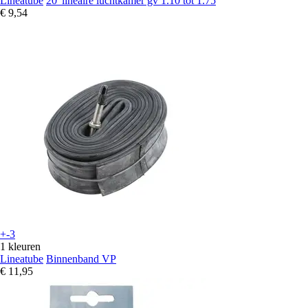
Lineatube
20' lineaire luchtkamer gv 1.10 tot 1.75
€ 9,54
+-3
1 kleuren
Lineatube
Binnenband VP
€ 11,95