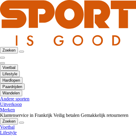
Zoeken
Voetbal
Lifestyle
Hardlopen
Paardrijden
Wandelen
Andere sporten
Uitverkoop
Merken
Klantenservice in Frankrijk
Veilig betalen
Gemakkelijk retourneren
Zoeken
Voetbal
Lifestyle