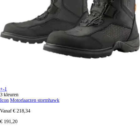
+-1
3 kleuren
Icon
Motorlaarzen stormhawk
Vanaf
€ 218,34
€ 191,20