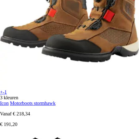
+-1
3 kleuren
Icon
Motorboots stormhawk
Vanaf
€ 218,34
€ 191,20