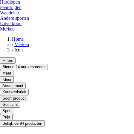
Hardlopen
Paardrijden
Wandelen
Andere sporten
Uitverkoop
Merken
Home
/
Merken
/
Icon
Filters
Binnen 24 uur verzonden
Maat
Kleur
Assortiment
Karakteristiek
Soort product
Geslacht
Sport
Prijs
Bekijk de 94 producten