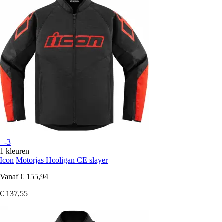
+-3
1 kleuren
Icon
Motorjas Hooligan CE slayer
Vanaf
€ 155,94
€ 137,55