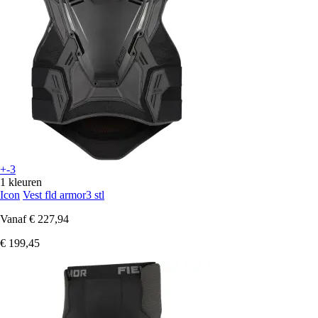
+-3
1 kleuren
Icon
Vest fld armor3 stl
Vanaf
€ 227,94
€ 199,45