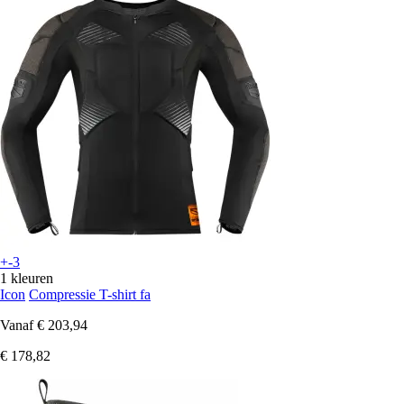
+-3
1 kleuren
Icon
Compressie T-shirt fa
Vanaf
€ 203,94
€ 178,82