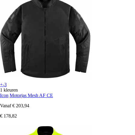
+-3
1 kleuren
Icon
Motorjas Mesh AF CE
Vanaf
€ 203,94
€ 178,82