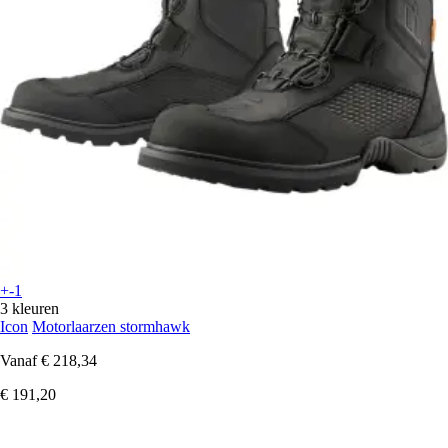
+-1
3 kleuren
Icon
Motorlaarzen stormhawk
Vanaf
€ 218,34
€ 191,20