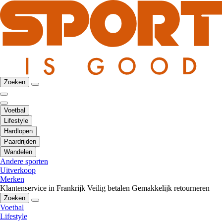
Zoeken
Voetbal
Lifestyle
Hardlopen
Paardrijden
Wandelen
Andere sporten
Uitverkoop
Merken
Klantenservice in Frankrijk
Veilig betalen
Gemakkelijk retourneren
Zoeken
Voetbal
Lifestyle