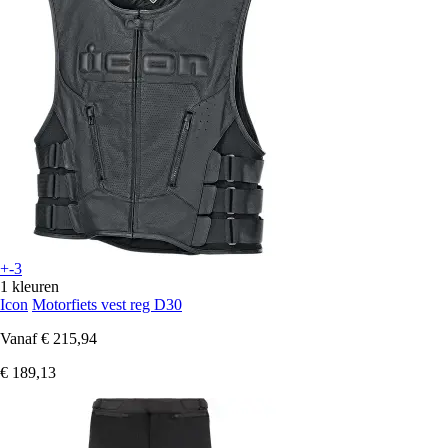
+-3
1 kleuren
Icon
Motorfiets vest reg D30
Vanaf
€ 215,94
€ 189,13