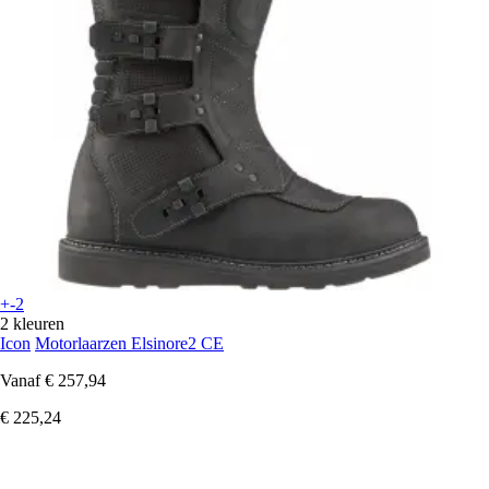
+-2
2 kleuren
Icon
Motorlaarzen Elsinore2 CE
Vanaf
€ 257,94
€ 225,24