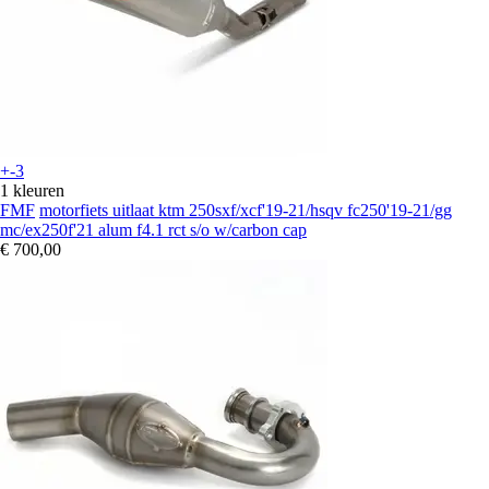
+-3
1 kleuren
FMF
motorfiets uitlaat ktm 250sxf/xcf'19-21/hsqv fc250'19-21/gg
mc/ex250f'21 alum f4.1 rct s/o w/carbon cap
€ 700,00