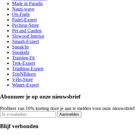
Made in Paradis
Nauti-wave
On-Fight
Padel-Expert
Pecheur-Store
Pet and Garden
Slowood Interior
Smash-Expert
Sneak'In
Sneakids
Training-Fit
Trek-Expert
Triathlon-Expert
TripNBikers
Vélo-Store
Winter-Expert
Abonneer je op onze nieuwsbrief
Profiteer van 10% korting door je aan te melden voor onze nieuwsbrief
Aanmelden
Blijf verbonden