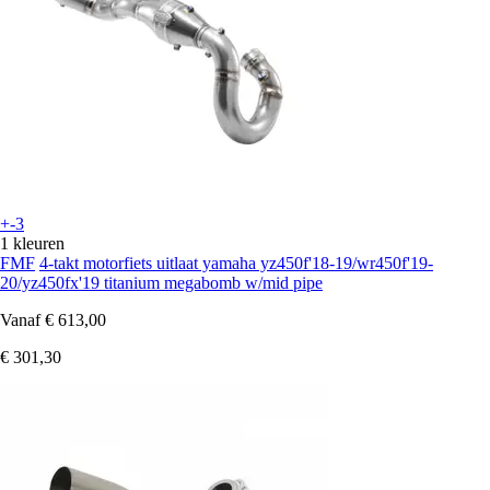
+-3
1 kleuren
FMF
4-takt motorfiets uitlaat yamaha yz450f'18-19/wr450f'19-
20/yz450fx'19 titanium megabomb w/mid pipe
Vanaf
€ 613,00
€ 301,30