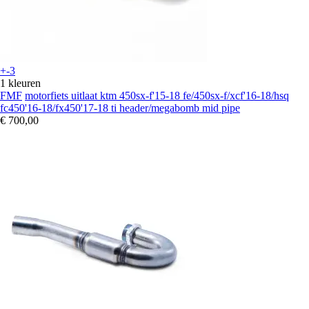
+-3
1 kleuren
FMF
motorfiets uitlaat ktm 450sx-f'15-18 fe/450sx-f/xcf'16-18/hsq
fc450'16-18/fx450'17-18 ti header/megabomb mid pipe
€ 700,00