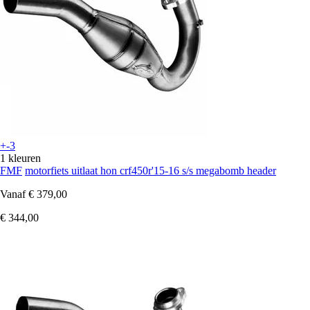
+-3
1 kleuren
FMF
motorfiets uitlaat hon crf450r'15-16 s/s megabomb header
Vanaf
€ 379,00
€ 344,00