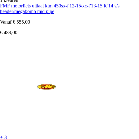
1 kleuren
FMF
motorfiets uitlaat ktm 450sx-f'12-15/xc-f'13-15 fe'14 s/s
header/megabomb mid pipe
Vanaf
€ 555,00
€ 489,00
+-3