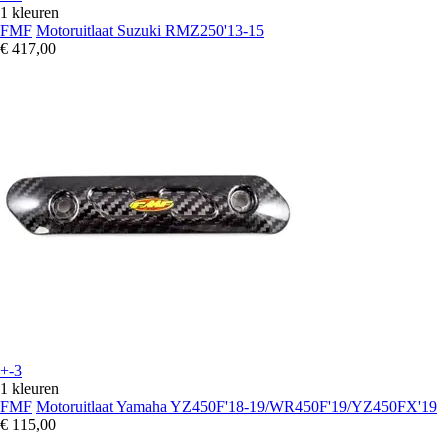
1 kleuren
FMF
Motoruitlaat Suzuki RMZ250'13-15
€ 417,00
+-3
1 kleuren
FMF
Motoruitlaat Yamaha YZ450F'18-19/WR450F'19/YZ450FX'19
€ 115,00