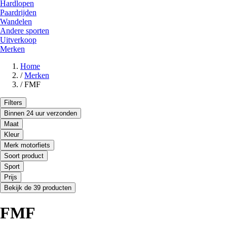
Hardlopen
Paardrijden
Wandelen
Andere sporten
Uitverkoop
Merken
Home
/
Merken
/
FMF
Filters
Binnen 24 uur verzonden
Maat
Kleur
Merk motorfiets
Soort product
Sport
Prijs
Bekijk de 39 producten
FMF