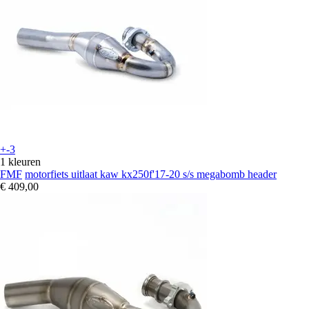
+-3
1 kleuren
FMF
motorfiets uitlaat kaw kx250f'17-20 s/s megabomb header
€ 409,00