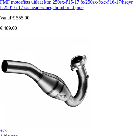
FMF
motorfiets uitlaat ktm 250sx-f'15-17 fe/250sx-f/xc-f'16-17/hsqvr
fc250'16-17 s/s header/megabomb mid pipe
Vanaf
€ 555,00
€ 489,00
+-3