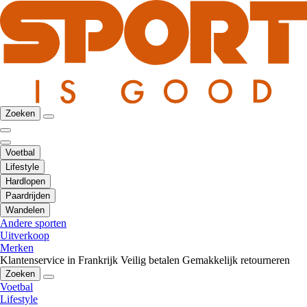
Zoeken
Voetbal
Lifestyle
Hardlopen
Paardrijden
Wandelen
Andere sporten
Uitverkoop
Merken
Klantenservice in Frankrijk
Veilig betalen
Gemakkelijk retourneren
Zoeken
Voetbal
Lifestyle