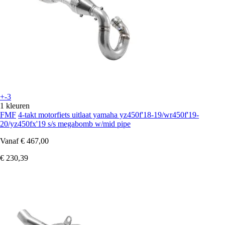
+-3
1 kleuren
FMF
4-takt motorfiets uitlaat yamaha yz450f'18-19/wr450f'19-
20/yz450fx'19 s/s megabomb w/mid pipe
Vanaf
€ 467,00
€ 230,39