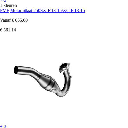
+-3
1 kleuren
FMF
Motoruitlaat 250SX-F'13-15/XC-F'13-15
Vanaf
€ 655,00
€ 361,14
+-3