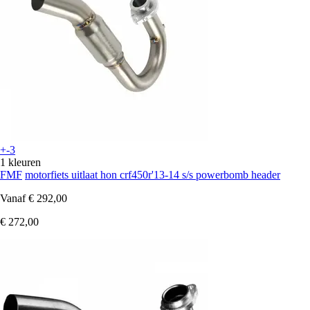
+-3
1 kleuren
FMF
motorfiets uitlaat hon crf450r'13-14 s/s powerbomb header
Vanaf
€ 292,00
€ 272,00