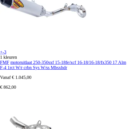
+-3
1 kleuren
FMF
motoruitlaat 250-350sxf 15-18fe/xcf 16-18/16-18/fx350 17 Alm
F-4 1rct W/r crbn Sys W/ss Mbsxhdr
Vanaf
€ 1.045,00
€ 862,00