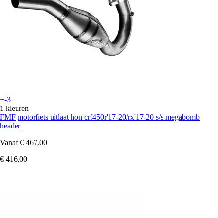
+-3
1 kleuren
FMF
motorfiets uitlaat hon crf450r'17-20/rx'17-20 s/s megabomb
header
Vanaf
€ 467,00
€ 416,00