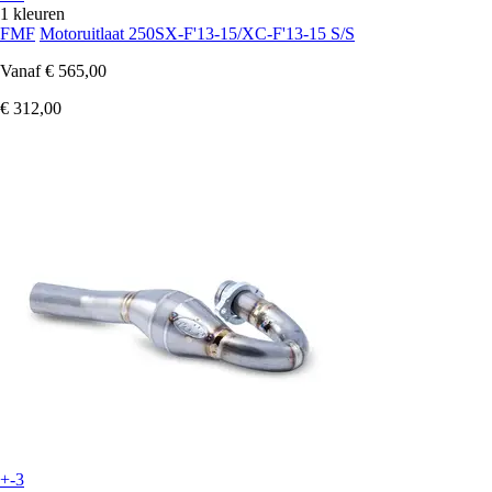
1 kleuren
FMF
Motoruitlaat 250SX-F'13-15/XC-F'13-15 S/S
Vanaf
€ 565,00
€ 312,00
+-3