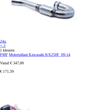
24u
+-3
1 kleuren
FMF
Motoruitlaat Kawasaki KX250F_09-14
Vanaf
€ 347,00
€ 171,59