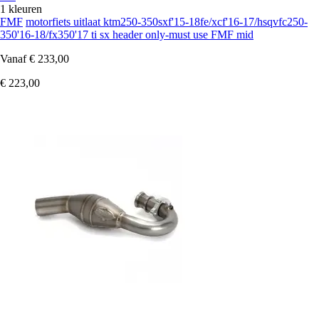
1 kleuren
FMF
motorfiets uitlaat ktm250-350sxf'15-18fe/xcf'16-17/hsqvfc250-
350'16-18/fx350'17 ti sx header only-must use FMF mid
Vanaf
€ 233,00
€ 223,00