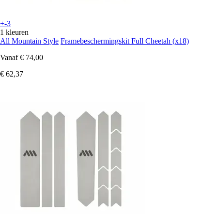
+-3
1 kleuren
All Mountain Style
Framebeschermingskit Full Cheetah (x18)
Vanaf
€ 74,00
€ 62,37