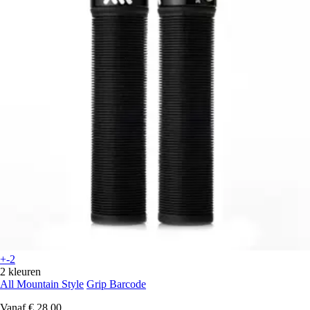
+-2
2 kleuren
All Mountain Style
Grip Barcode
Vanaf
€ 28,00