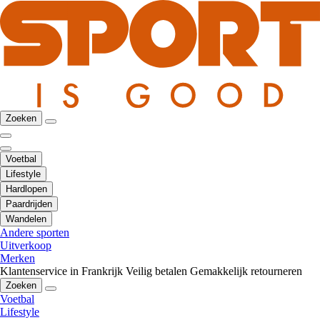
Zoeken
Voetbal
Lifestyle
Hardlopen
Paardrijden
Wandelen
Andere sporten
Uitverkoop
Merken
Klantenservice in Frankrijk
Veilig betalen
Gemakkelijk retourneren
Zoeken
Voetbal
Lifestyle