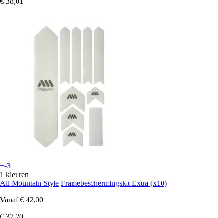
€ 38,01
+-3
1 kleuren
All Mountain Style
Framebeschermingskit Extra (x10)
Vanaf
€ 42,00
€ 37,20