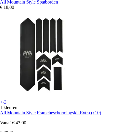
All Mountain Style
Spatborden
€ 18,00
+-3
1 kleuren
All Mountain Style
Framebeschermingskit Extra (x10)
Vanaf
€ 43,00