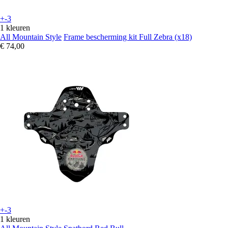
+-3
1 kleuren
All Mountain Style
Frame bescherming kit Full Zebra (x18)
€ 74,00
+-3
1 kleuren