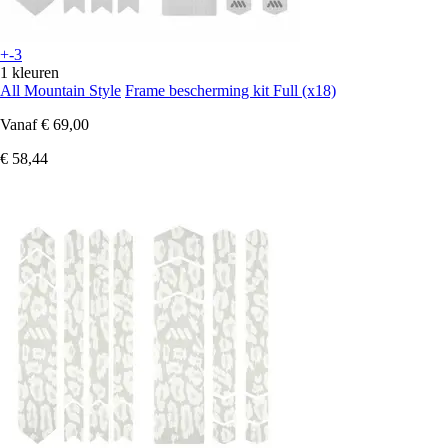
+-3
1 kleuren
All Mountain Style
Frame bescherming kit Full (x18)
Vanaf
€ 69,00
€ 58,44