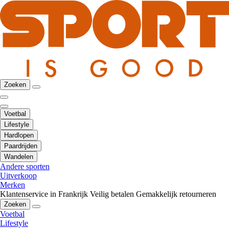
Zoeken
Voetbal
Lifestyle
Hardlopen
Paardrijden
Wandelen
Andere sporten
Uitverkoop
Merken
Klantenservice in Frankrijk
Veilig betalen
Gemakkelijk retourneren
Zoeken
Voetbal
Lifestyle