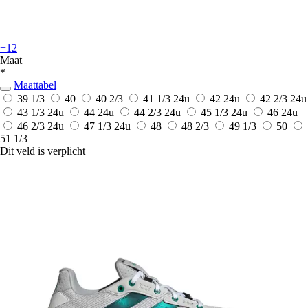
+12
Maat
*
Maattabel
39 1/3
40
40 2/3
41 1/3
24u
42
24u
42 2/3
24u
43 1/3
24u
44
24u
44 2/3
24u
45 1/3
24u
46
24u
46 2/3
24u
47 1/3
24u
48
48 2/3
49 1/3
50
51 1/3
Dit veld is verplicht