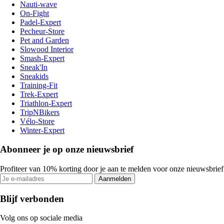
Nauti-wave
On-Fight
Padel-Expert
Pecheur-Store
Pet and Garden
Slowood Interior
Smash-Expert
Sneak'In
Sneakids
Training-Fit
Trek-Expert
Triathlon-Expert
TripNBikers
Vélo-Store
Winter-Expert
Abonneer je op onze nieuwsbrief
Profiteer van 10% korting door je aan te melden voor onze nieuwsbrief
Aanmelden
Blijf verbonden
Volg ons op sociale media