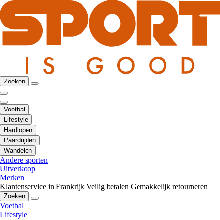
Zoeken
Voetbal
Lifestyle
Hardlopen
Paardrijden
Wandelen
Andere sporten
Uitverkoop
Merken
Klantenservice in Frankrijk
Veilig betalen
Gemakkelijk retourneren
Zoeken
Voetbal
Lifestyle