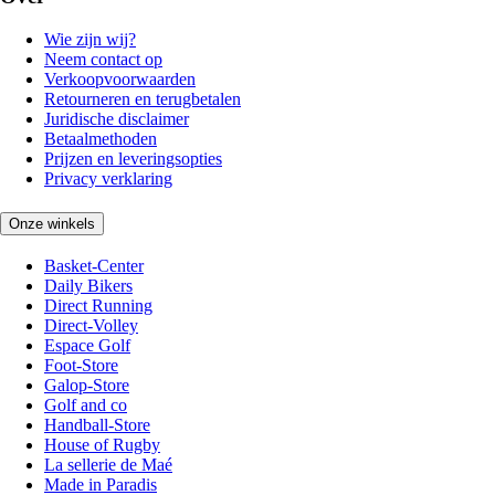
Wie zijn wij?
Neem contact op
Verkoopvoorwaarden
Retourneren en terugbetalen
Juridische disclaimer
Betaalmethoden
Prijzen en leveringsopties
Privacy verklaring
Onze winkels
Basket-Center
Daily Bikers
Direct Running
Direct-Volley
Espace Golf
Foot-Store
Galop-Store
Golf and co
Handball-Store
House of Rugby
La sellerie de Maé
Made in Paradis