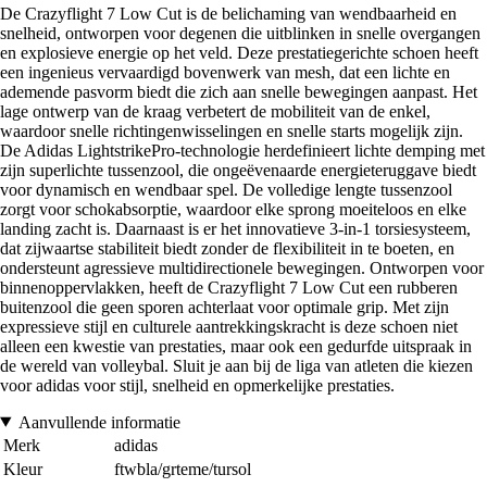
De Crazyflight 7 Low Cut is de belichaming van wendbaarheid en
snelheid, ontworpen voor degenen die uitblinken in snelle overgangen
en explosieve energie op het veld. Deze prestatiegerichte schoen heeft
een ingenieus vervaardigd bovenwerk van mesh, dat een lichte en
ademende pasvorm biedt die zich aan snelle bewegingen aanpast. Het
lage ontwerp van de kraag verbetert de mobiliteit van de enkel,
waardoor snelle richtingenwisselingen en snelle starts mogelijk zijn.
De Adidas LightstrikePro-technologie herdefinieert lichte demping met
zijn superlichte tussenzool, die ongeëvenaarde energieteruggave biedt
voor dynamisch en wendbaar spel. De volledige lengte tussenzool
zorgt voor schokabsorptie, waardoor elke sprong moeiteloos en elke
landing zacht is. Daarnaast is er het innovatieve 3-in-1 torsiesysteem,
dat zijwaartse stabiliteit biedt zonder de flexibiliteit in te boeten, en
ondersteunt agressieve multidirectionele bewegingen. Ontworpen voor
binnenoppervlakken, heeft de Crazyflight 7 Low Cut een rubberen
buitenzool die geen sporen achterlaat voor optimale grip. Met zijn
expressieve stijl en culturele aantrekkingskracht is deze schoen niet
alleen een kwestie van prestaties, maar ook een gedurfde uitspraak in
de wereld van volleybal. Sluit je aan bij de liga van atleten die kiezen
voor adidas voor stijl, snelheid en opmerkelijke prestaties.
Aanvullende informatie
Merk
adidas
Kleur
ftwbla/grteme/tursol