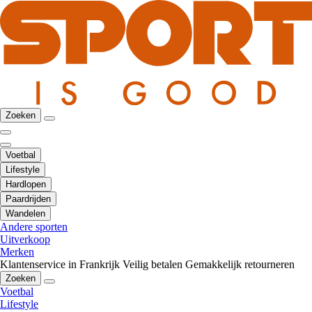
Zoeken
Voetbal
Lifestyle
Hardlopen
Paardrijden
Wandelen
Andere sporten
Uitverkoop
Merken
Klantenservice in Frankrijk
Veilig betalen
Gemakkelijk retourneren
Zoeken
Voetbal
Lifestyle