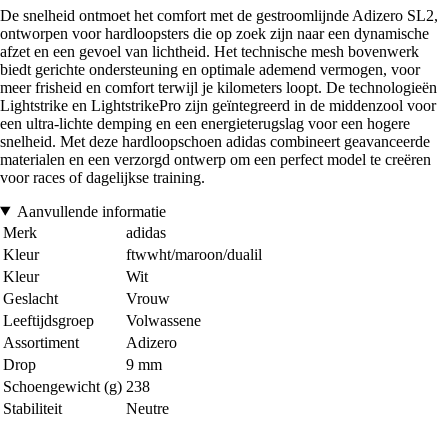
De snelheid ontmoet het comfort met de gestroomlijnde Adizero SL2,
ontworpen voor hardloopsters die op zoek zijn naar een dynamische
afzet en een gevoel van lichtheid. Het technische mesh bovenwerk
biedt gerichte ondersteuning en optimale ademend vermogen, voor
meer frisheid en comfort terwijl je kilometers loopt. De technologieën
Lightstrike en LightstrikePro zijn geïntegreerd in de middenzool voor
een ultra-lichte demping en een energieterugslag voor een hogere
snelheid. Met deze hardloopschoen adidas combineert geavanceerde
materialen en een verzorgd ontwerp om een perfect model te creëren
voor races of dagelijkse training.
Aanvullende informatie
Merk
adidas
Kleur
ftwwht/maroon/dualil
Kleur
Wit
Geslacht
Vrouw
Leeftijdsgroep
Volwassene
Assortiment
Adizero
Drop
9 mm
Schoengewicht (g)
238
Stabiliteit
Neutre