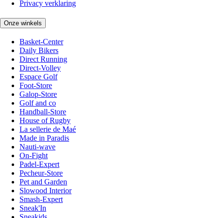
Privacy verklaring
Onze winkels
Basket-Center
Daily Bikers
Direct Running
Direct-Volley
Espace Golf
Foot-Store
Galop-Store
Golf and co
Handball-Store
House of Rugby
La sellerie de Maé
Made in Paradis
Nauti-wave
On-Fight
Padel-Expert
Pecheur-Store
Pet and Garden
Slowood Interior
Smash-Expert
Sneak'In
Sneakids