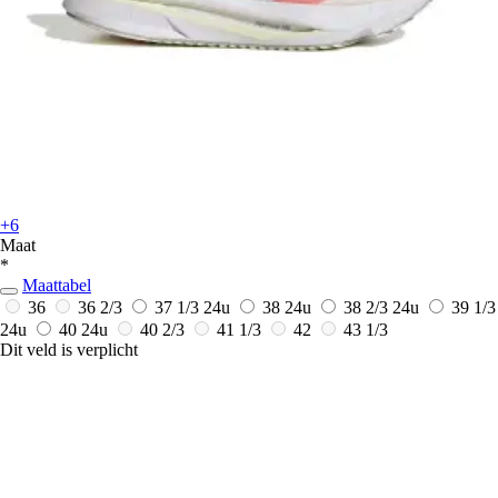
+6
Maat
*
Maattabel
36
36 2/3
37 1/3
24u
38
24u
38 2/3
24u
39 1/3
24u
40
24u
40 2/3
41 1/3
42
43 1/3
Dit veld is verplicht