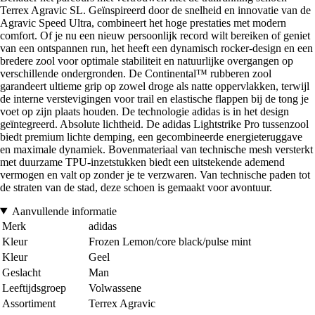
Terrex Agravic SL. Geïnspireerd door de snelheid en innovatie van de
Agravic Speed Ultra, combineert het hoge prestaties met modern
comfort. Of je nu een nieuw persoonlijk record wilt bereiken of geniet
van een ontspannen run, het heeft een dynamisch rocker-design en een
bredere zool voor optimale stabiliteit en natuurlijke overgangen op
verschillende ondergronden. De Continental™ rubberen zool
garandeert ultieme grip op zowel droge als natte oppervlakken, terwijl
de interne verstevigingen voor trail en elastische flappen bij de tong je
voet op zijn plaats houden. De technologie adidas is in het design
geïntegreerd. Absolute lichtheid. De adidas Lightstrike Pro tussenzool
biedt premium lichte demping, een gecombineerde energieteruggave
en maximale dynamiek. Bovenmateriaal van technische mesh versterkt
met duurzame TPU-inzetstukken biedt een uitstekende ademend
vermogen en valt op zonder je te verzwaren. Van technische paden tot
de straten van de stad, deze schoen is gemaakt voor avontuur.
Aanvullende informatie
Merk
adidas
Kleur
Frozen Lemon/core black/pulse mint
Kleur
Geel
Geslacht
Man
Leeftijdsgroep
Volwassene
Assortiment
Terrex Agravic