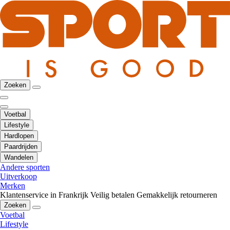
Zoeken
Voetbal
Lifestyle
Hardlopen
Paardrijden
Wandelen
Andere sporten
Uitverkoop
Merken
Klantenservice in Frankrijk
Veilig betalen
Gemakkelijk retourneren
Zoeken
Voetbal
Lifestyle