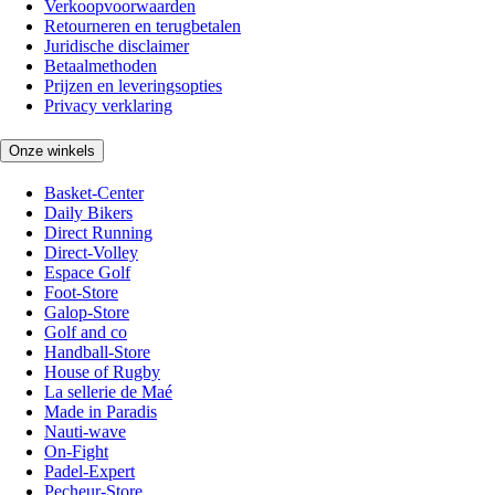
Verkoopvoorwaarden
Retourneren en terugbetalen
Juridische disclaimer
Betaalmethoden
Prijzen en leveringsopties
Privacy verklaring
Onze winkels
Basket-Center
Daily Bikers
Direct Running
Direct-Volley
Espace Golf
Foot-Store
Galop-Store
Golf and co
Handball-Store
House of Rugby
La sellerie de Maé
Made in Paradis
Nauti-wave
On-Fight
Padel-Expert
Pecheur-Store