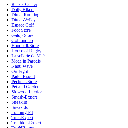
Basket-Center
Daily Bikers
Direct Running
Direct-Volley
Espace Golf
Foot-Store
Galop-Store
Golf and co
Handball-Store
House of Rugby
La sellerie de Maé
Made in Paradis
Nauti-wave
On-Fight
Padel-Expert
Pecheur-Store
Pet and Garden
Slowood Interior
Smash-Expert
Sneak'In
Sneakids
Training-Fit
Trek-Expert
Triathlon-Expert
TripNBikers