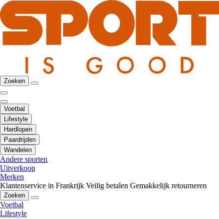
Zoeken
Voetbal
Lifestyle
Hardlopen
Paardrijden
Wandelen
Andere sporten
Uitverkoop
Merken
Klantenservice in Frankrijk
Veilig betalen
Gemakkelijk retourneren
Zoeken
Voetbal
Lifestyle