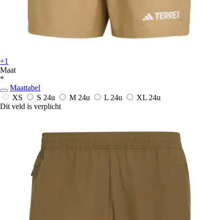
+1
Maat
*
Maattabel
XS
S
24u
M
24u
L
24u
XL
24u
Dit veld is verplicht