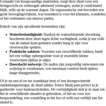
Gemaakt van hoogwaardige materialen, zorgt deze short voor een
lichtgewicht en verhoogde ademend vermogen, zodat je comfortabel
blijft, zelfs op de warmste dagen. De ergonomische snit bevordert een
grote bewegingsvrijheid, wat essentieel is voor het klimmen, wandelen
of het verkennen van nieuwe paden.
Enkele van zijn opvallende kenmerken zijn:
Waterbestendigheid:
Dankzij de waterafstotende afwerking
beschermt deze short tegen lichte vochtigheid, zodat je ten volle
van de natuur kunt genieten zonder bang te zijn voor
onverwachte spetters.
Praktische zakken:
Voorzien van verschillende zakken, biedt
het een veilige opbergruimte voor je essentiële kleine
voorwerpen tijdens je uitjes.
Doordacht ontwerp:
De naden zijn zorgvuldig ontworpen om
wrijving te voorkomen, wat maximaal comfort biedt tijdens
lange draagperiodes.
Of je nu een af en toe wandelaar bent of een doorgewinterde
ontdekkingsreiziger, de short adidas Terrex Multi past perfect in je
garderobe voor buitenactiviteiten. De veelzijdigheid stelt je in staat om
het in verschillende situaties te gebruiken, of het nu voor een
bergwandeling, een wandeling in het bos of zelfs een verblijf aan het
strand is.