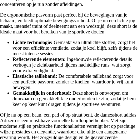
concentreren op je run zonder afleidingen.
De ergonomische pasvorm past perfect bij de bewegingen van je
lichaam, en biedt optimale bewegingsvrijheid. Of je nu een lichte jog
maakt, intensief traint of deelneemt aan een wedstrijd, deze short is de
ideale maat voor het bereiken van je sportieve doelen.
Lichte technologie:
Gemaakt van ultralichte stoffen, zorgt het
voor een efficiënte ventilatie, zodat je koel blijft, zelfs tijdens de
meest intense sessies.
Reflecterende elementen:
Ingebouwde reflecterende details
verhogen je zichtbaarheid tijdens nachtelijke runs, wat zorgt
voor extra veiligheid.
Elastische tailleband:
De comfortabele tailleband zorgt voor
een perfecte pasvorm zonder te knellen, waardoor je vrij kunt
bewegen.
Gemakkelijk in onderhoud:
Deze short is ontworpen om
duurzaam en gemakkelijk te onderhouden te zijn, zodat je hem
keer op keer kunt dragen tijdens je sportieve avonturen.
Of je nu op een baan, een pad of op straat bent, de damesshort adidas
Adizero is een must-have voor elke hardloopliefhebber. Met zijn
moderne stijl en praktische functionaliteiten verenigt het op prachtige
wijze prestaties en elegantie, waardoor elke uitje een aangename
ervaring wordt. Het zorgvuldige design en de geavanceerde