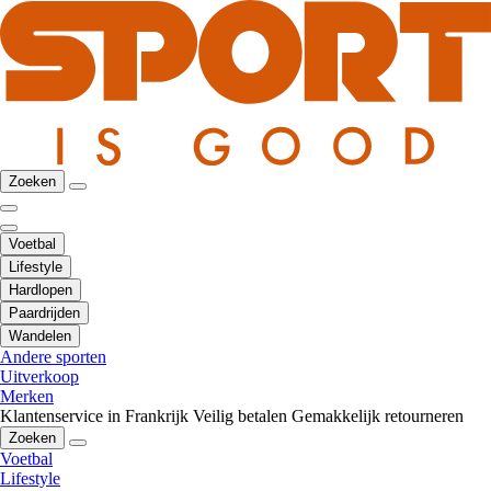
Zoeken
Voetbal
Lifestyle
Hardlopen
Paardrijden
Wandelen
Andere sporten
Uitverkoop
Merken
Klantenservice in Frankrijk
Veilig betalen
Gemakkelijk retourneren
Zoeken
Voetbal
Lifestyle