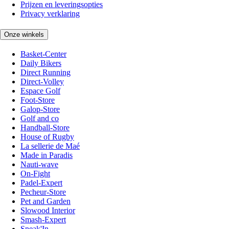
Prijzen en leveringsopties
Privacy verklaring
Onze winkels
Basket-Center
Daily Bikers
Direct Running
Direct-Volley
Espace Golf
Foot-Store
Galop-Store
Golf and co
Handball-Store
House of Rugby
La sellerie de Maé
Made in Paradis
Nauti-wave
On-Fight
Padel-Expert
Pecheur-Store
Pet and Garden
Slowood Interior
Smash-Expert
Sneak'In