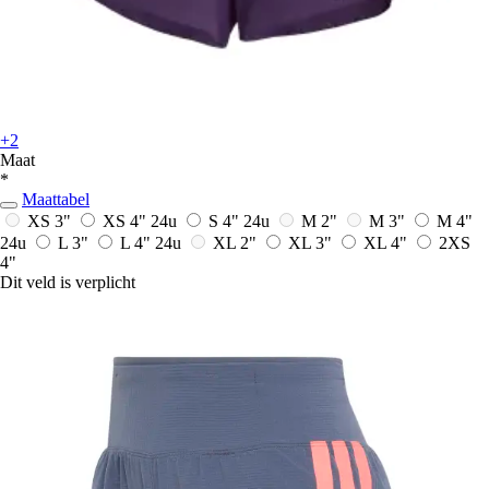
+2
Maat
*
Maattabel
XS 3"
XS 4"
24u
S 4"
24u
M 2"
M 3"
M 4"
24u
L 3"
L 4"
24u
XL 2"
XL 3"
XL 4"
2XS
4"
Dit veld is verplicht