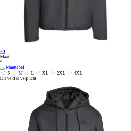
+0
Maat
*
Maattabel
S
M
L
XL
2XL
4XL
Dit veld is verplicht