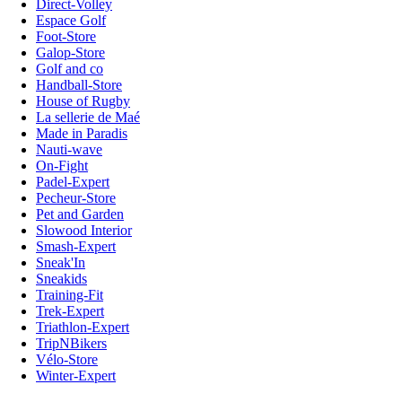
Direct-Volley
Espace Golf
Foot-Store
Galop-Store
Golf and co
Handball-Store
House of Rugby
La sellerie de Maé
Made in Paradis
Nauti-wave
On-Fight
Padel-Expert
Pecheur-Store
Pet and Garden
Slowood Interior
Smash-Expert
Sneak'In
Sneakids
Training-Fit
Trek-Expert
Triathlon-Expert
TripNBikers
Vélo-Store
Winter-Expert