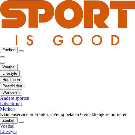
Zoeken
Voetbal
Lifestyle
Hardlopen
Paardrijden
Wandelen
Andere sporten
Uitverkoop
Merken
Klantenservice in Frankrijk
Veilig betalen
Gemakkelijk retourneren
Zoeken
Voetbal
Lifestyle