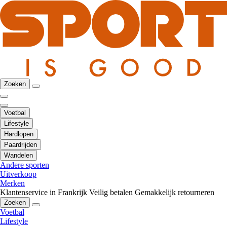
Zoeken
Voetbal
Lifestyle
Hardlopen
Paardrijden
Wandelen
Andere sporten
Uitverkoop
Merken
Klantenservice in Frankrijk
Veilig betalen
Gemakkelijk retourneren
Zoeken
Voetbal
Lifestyle