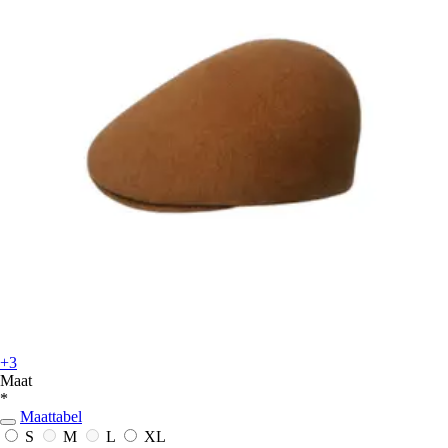
+3
Maat
*
Maattabel
S
M
L
XL