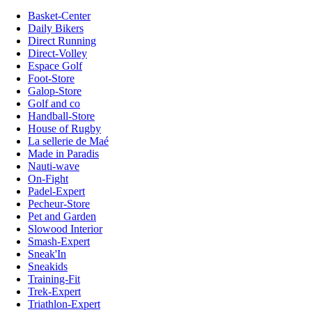
Basket-Center
Daily Bikers
Direct Running
Direct-Volley
Espace Golf
Foot-Store
Galop-Store
Golf and co
Handball-Store
House of Rugby
La sellerie de Maé
Made in Paradis
Nauti-wave
On-Fight
Padel-Expert
Pecheur-Store
Pet and Garden
Slowood Interior
Smash-Expert
Sneak'In
Sneakids
Training-Fit
Trek-Expert
Triathlon-Expert