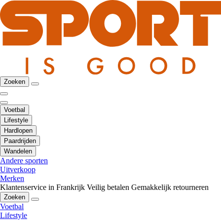
Zoeken
Voetbal
Lifestyle
Hardlopen
Paardrijden
Wandelen
Andere sporten
Uitverkoop
Merken
Klantenservice in Frankrijk
Veilig betalen
Gemakkelijk retourneren
Zoeken
Voetbal
Lifestyle