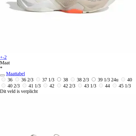
+-2
Maat
*
Maattabel
36
36 2/3
37 1/3
38
38 2/3
39 1/3
24u
40
40 2/3
41 1/3
42
42 2/3
43 1/3
44
45 1/3
Dit veld is verplicht