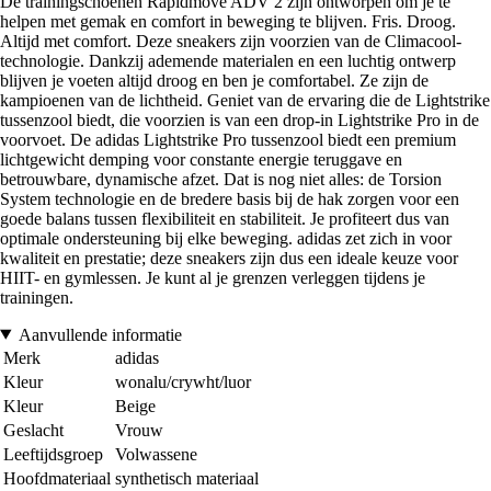
De trainingschoenen Rapidmove ADV 2 zijn ontworpen om je te
helpen met gemak en comfort in beweging te blijven. Fris. Droog.
Altijd met comfort. Deze sneakers zijn voorzien van de Climacool-
technologie. Dankzij ademende materialen en een luchtig ontwerp
blijven je voeten altijd droog en ben je comfortabel. Ze zijn de
kampioenen van de lichtheid. Geniet van de ervaring die de Lightstrike
tussenzool biedt, die voorzien is van een drop-in Lightstrike Pro in de
voorvoet. De adidas Lightstrike Pro tussenzool biedt een premium
lichtgewicht demping voor constante energie teruggave en
betrouwbare, dynamische afzet. Dat is nog niet alles: de Torsion
System technologie en de bredere basis bij de hak zorgen voor een
goede balans tussen flexibiliteit en stabiliteit. Je profiteert dus van
optimale ondersteuning bij elke beweging. adidas zet zich in voor
kwaliteit en prestatie; deze sneakers zijn dus een ideale keuze voor
HIIT- en gymlessen. Je kunt al je grenzen verleggen tijdens je
trainingen.
Aanvullende informatie
Merk
adidas
Kleur
wonalu/crywht/luor
Kleur
Beige
Geslacht
Vrouw
Leeftijdsgroep
Volwassene
Hoofdmateriaal
synthetisch materiaal