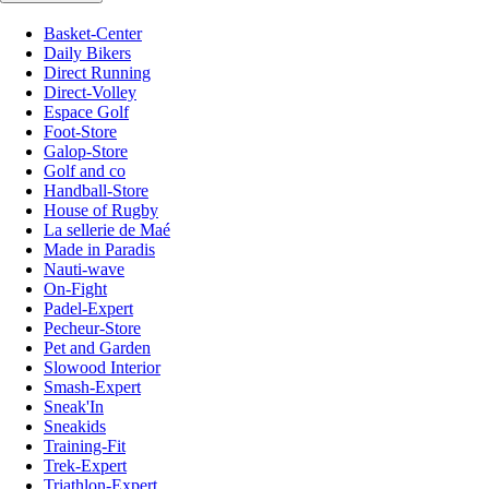
Basket-Center
Daily Bikers
Direct Running
Direct-Volley
Espace Golf
Foot-Store
Galop-Store
Golf and co
Handball-Store
House of Rugby
La sellerie de Maé
Made in Paradis
Nauti-wave
On-Fight
Padel-Expert
Pecheur-Store
Pet and Garden
Slowood Interior
Smash-Expert
Sneak'In
Sneakids
Training-Fit
Trek-Expert
Triathlon-Expert