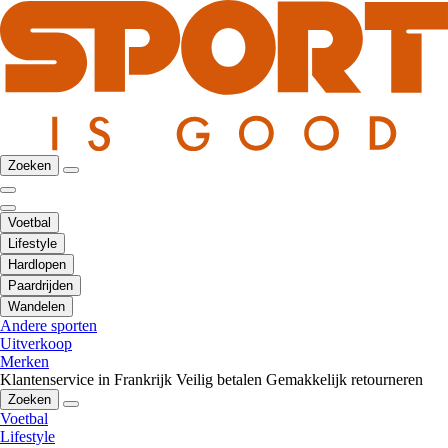
Zoeken
Voetbal
Lifestyle
Hardlopen
Paardrijden
Wandelen
Andere sporten
Uitverkoop
Merken
Klantenservice in Frankrijk
Veilig betalen
Gemakkelijk retourneren
Zoeken
Voetbal
Lifestyle