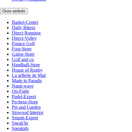
Onze winkels
Basket-Center
Daily Bikers
Direct Running
Direct-Volley
Espace Golf
Foot-Store
Galop-Store
Golf and co
Handball-Store
House of Rugby
La sellerie de Maé
Made in Paradis
Nauti-wave
On-Fight
Padel-Expert
Pecheur-Store
Pet and Garden
Slowood Interior
Smash-Expert
Sneak'In
Sneakids