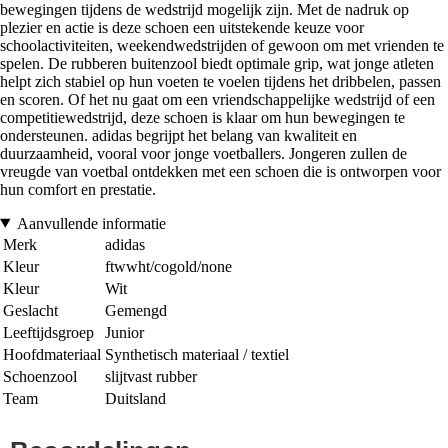
bewegingen tijdens de wedstrijd mogelijk zijn. Met de nadruk op
plezier en actie is deze schoen een uitstekende keuze voor
schoolactiviteiten, weekendwedstrijden of gewoon om met vrienden te
spelen. De rubberen buitenzool biedt optimale grip, wat jonge atleten
helpt zich stabiel op hun voeten te voelen tijdens het dribbelen, passen
en scoren. Of het nu gaat om een vriendschappelijke wedstrijd of een
competitiewedstrijd, deze schoen is klaar om hun bewegingen te
ondersteunen. adidas begrijpt het belang van kwaliteit en
duurzaamheid, vooral voor jonge voetballers. Jongeren zullen de
vreugde van voetbal ontdekken met een schoen die is ontworpen voor
hun comfort en prestatie.
Aanvullende informatie
Merk
adidas
Kleur
ftwwht/cogold/none
Kleur
Wit
Geslacht
Gemengd
Leeftijdsgroep
Junior
Hoofdmateriaal
Synthetisch materiaal / textiel
Schoenzool
slijtvast rubber
Team
Duitsland