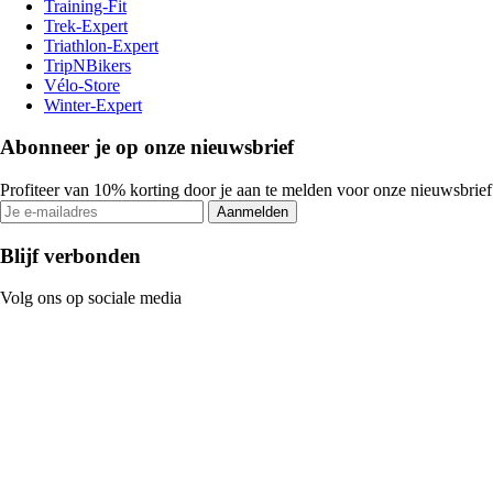
Training-Fit
Trek-Expert
Triathlon-Expert
TripNBikers
Vélo-Store
Winter-Expert
Abonneer je op onze nieuwsbrief
Profiteer van 10% korting door je aan te melden voor onze nieuwsbrief
Aanmelden
Blijf verbonden
Volg ons op sociale media