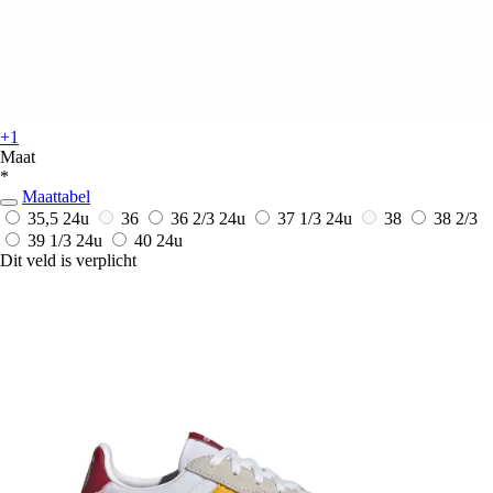
+1
Maat
*
Maattabel
35,5
24u
36
36 2/3
24u
37 1/3
24u
38
38 2/3
39 1/3
24u
40
24u
Dit veld is verplicht