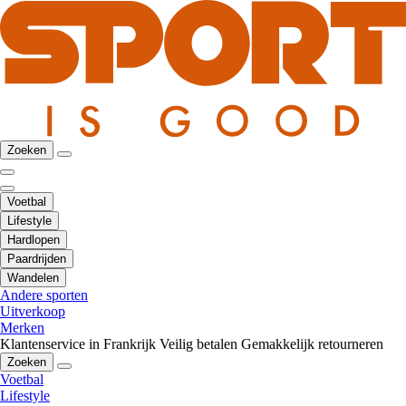
Zoeken
Voetbal
Lifestyle
Hardlopen
Paardrijden
Wandelen
Andere sporten
Uitverkoop
Merken
Klantenservice in Frankrijk
Veilig betalen
Gemakkelijk retourneren
Zoeken
Voetbal
Lifestyle