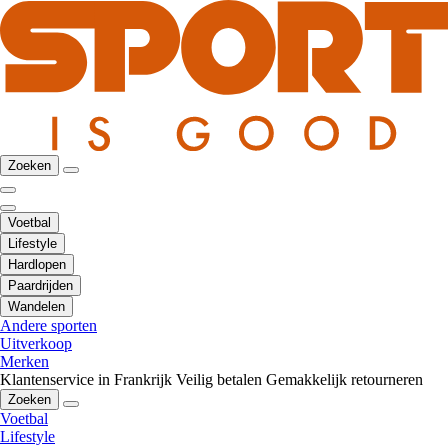
Zoeken
Voetbal
Lifestyle
Hardlopen
Paardrijden
Wandelen
Andere sporten
Uitverkoop
Merken
Klantenservice in Frankrijk
Veilig betalen
Gemakkelijk retourneren
Zoeken
Voetbal
Lifestyle