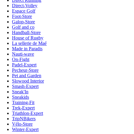
Direct Running
Direct-Volley
Espace Golf
Foot-Store
Galop-Store
Golf and co
Handball-Store
House of Rugby
La sellerie de Maé
Made in Paradis
Nauti-wave
On-Fight
Padel-Expert
Pecheur-Store
Pet and Garden
Slowood Interior
Smash-Expert
Sneak'In
Sneakids
Training-Fit
Trek-Expert
Triathlon-Expert
TripNBikers
Vélo-Store
Winter-Expert