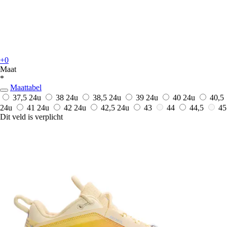
+0
Maat
*
Maattabel
37,5
24u
38
24u
38,5
24u
39
24u
40
24u
40,5
24u
41
24u
42
24u
42,5
24u
43
44
44,5
45
Dit veld is verplicht