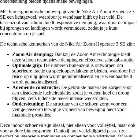
ondersteuning bieden tijdens snelle bewegingen.
Met hun ergonomische ontwerp geven de Nike Air Zoom Hyperace 3
SE een lichtgevoel, waardoor je wendbaar blijft op het veld. De
tussenzool van schuim biedt responsieve demping, waardoor de impact
bij sprongen en landingen wordt verminderd, zodat je je kunt
concentreren op je spel.
De technische kenmerken van de Nike Air Zoom Hyperace 3 SE zijn:
Zoom Air demping:
Dankzij de Zoom Air-technologie biedt
deze schoen responsieve demping en effectieve schokabsorptie.
Optimale grip:
De rubberen buitenzool is ontworpen om
superieure tractie op speeloppervlakken te bieden, waardoor het
risico op uitglijden wordt geminimaliseerd en je wendbaarheid
wordt gemaximaliseerd.
Ademende constructie:
De gebruikte materialen zorgen voor
een uitstekende luchtcirculatie, zodat je voeten koel en droog
blijven, zelfs tijdens de meest intense wedstrijden.
Ondersteuning:
De structuur van de schoen zorgt voor een
veilige pasvorm terwijl je vrijheid van beweging biedt voor
maximale prestaties.
Deze indoor schoenen zijn ideaal, niet alleen voor volleybal, maar ook
voor andere binnensporten. Dankzij hun veelzijdigheid passen ze
perfect bij intensieve trainingen en competitieve wedstrijden. Of je nu