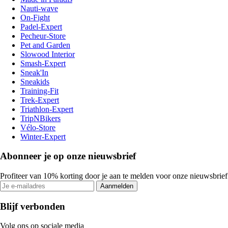
Nauti-wave
On-Fight
Padel-Expert
Pecheur-Store
Pet and Garden
Slowood Interior
Smash-Expert
Sneak'In
Sneakids
Training-Fit
Trek-Expert
Triathlon-Expert
TripNBikers
Vélo-Store
Winter-Expert
Abonneer je op onze nieuwsbrief
Profiteer van 10% korting door je aan te melden voor onze nieuwsbrief
Aanmelden
Blijf verbonden
Volg ons op sociale media