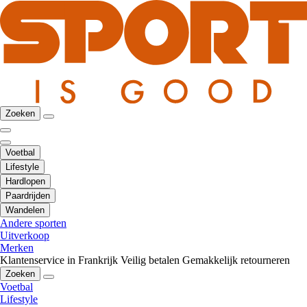
Zoeken
Voetbal
Lifestyle
Hardlopen
Paardrijden
Wandelen
Andere sporten
Uitverkoop
Merken
Klantenservice in Frankrijk
Veilig betalen
Gemakkelijk retourneren
Zoeken
Voetbal
Lifestyle