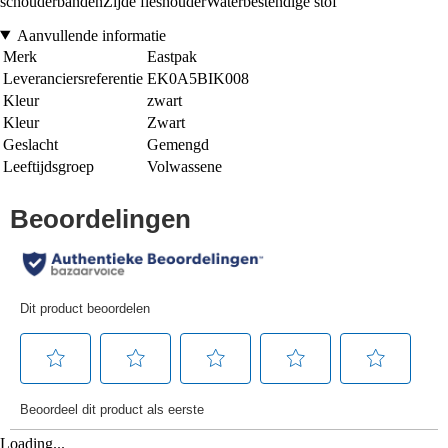
schouderbandenZijde fleshouderWaterbestendige stof
Aanvullende informatie
Merk
Eastpak
Leveranciersreferentie
EK0A5BIK008
Kleur
zwart
Kleur
Zwart
Geslacht
Gemengd
Leeftijdsgroep
Volwassene
Loading...