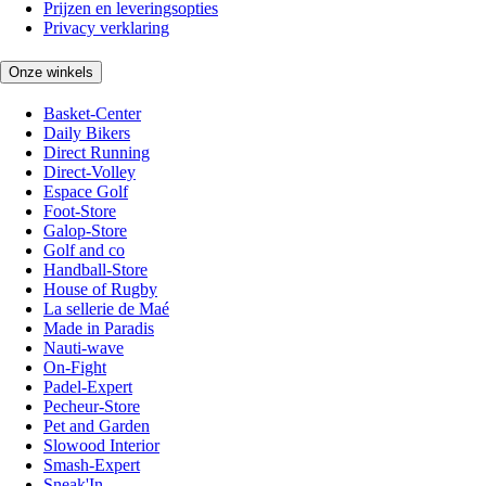
Prijzen en leveringsopties
Privacy verklaring
Onze winkels
Basket-Center
Daily Bikers
Direct Running
Direct-Volley
Espace Golf
Foot-Store
Galop-Store
Golf and co
Handball-Store
House of Rugby
La sellerie de Maé
Made in Paradis
Nauti-wave
On-Fight
Padel-Expert
Pecheur-Store
Pet and Garden
Slowood Interior
Smash-Expert
Sneak'In