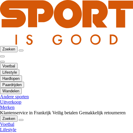
Zoeken
Voetbal
Lifestyle
Hardlopen
Paardrijden
Wandelen
Andere sporten
Uitverkoop
Merken
Klantenservice in Frankrijk
Veilig betalen
Gemakkelijk retourneren
Zoeken
Voetbal
Lifestyle