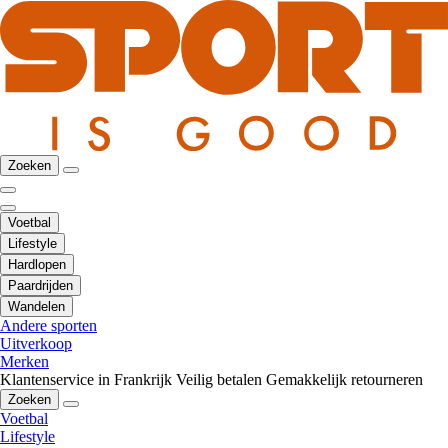
Zoeken
Voetbal
Lifestyle
Hardlopen
Paardrijden
Wandelen
Andere sporten
Uitverkoop
Merken
Klantenservice in Frankrijk
Veilig betalen
Gemakkelijk retourneren
Zoeken
Voetbal
Lifestyle