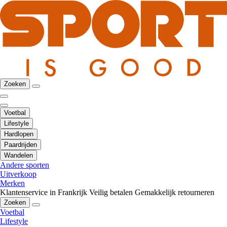
Zoeken
Voetbal
Lifestyle
Hardlopen
Paardrijden
Wandelen
Andere sporten
Uitverkoop
Merken
Klantenservice in Frankrijk
Veilig betalen
Gemakkelijk retourneren
Zoeken
Voetbal
Lifestyle