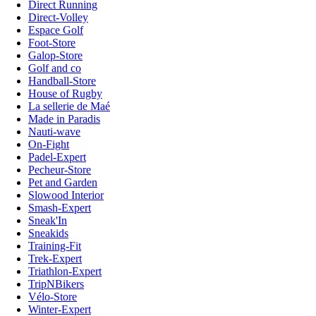
Direct Running
Direct-Volley
Espace Golf
Foot-Store
Galop-Store
Golf and co
Handball-Store
House of Rugby
La sellerie de Maé
Made in Paradis
Nauti-wave
On-Fight
Padel-Expert
Pecheur-Store
Pet and Garden
Slowood Interior
Smash-Expert
Sneak'In
Sneakids
Training-Fit
Trek-Expert
Triathlon-Expert
TripNBikers
Vélo-Store
Winter-Expert