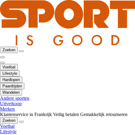
Zoeken
Voetbal
Lifestyle
Hardlopen
Paardrijden
Wandelen
Andere sporten
Uitverkoop
Merken
Klantenservice in Frankrijk
Veilig betalen
Gemakkelijk retourneren
Zoeken
Voetbal
Lifestyle