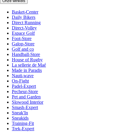
Onze winkels
Basket-Center
Daily Bikers
Direct Running
Direct-Volley
Espace Golf
Foot-Store
Galop-Store
Golf and co
Handball-Store
House of Rugby
La sellerie de Maé
Made in Paradis
Nauti-wave
On-Fight
Padel-Expert
Pecheur-Store
Pet and Garden
Slowood Interior
Smash-Expert
Sneak'In
Sneakids
Training-Fit
Trek-Expert