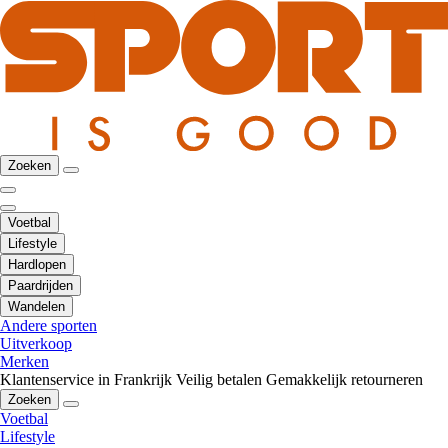
Zoeken
Voetbal
Lifestyle
Hardlopen
Paardrijden
Wandelen
Andere sporten
Uitverkoop
Merken
Klantenservice in Frankrijk
Veilig betalen
Gemakkelijk retourneren
Zoeken
Voetbal
Lifestyle