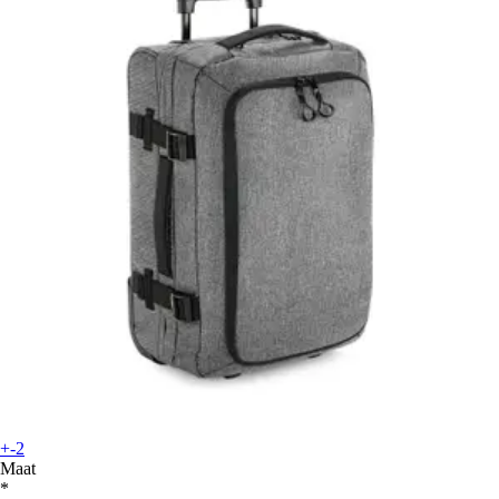
+-2
Maat
*