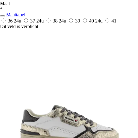
Maat
*
Maattabel
36
24u
37
24u
38
24u
39
40
24u
41
Dit veld is verplicht