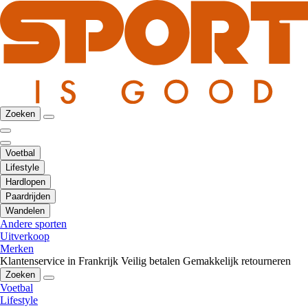
Zoeken
Voetbal
Lifestyle
Hardlopen
Paardrijden
Wandelen
Andere sporten
Uitverkoop
Merken
Klantenservice in Frankrijk
Veilig betalen
Gemakkelijk retourneren
Zoeken
Voetbal
Lifestyle