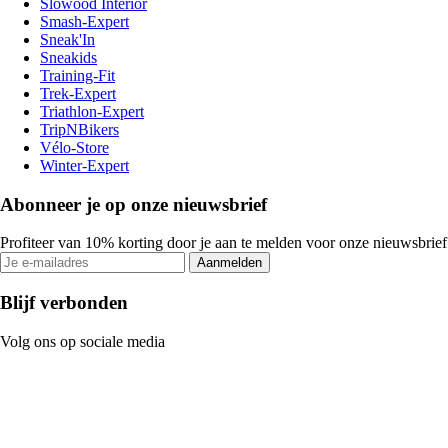
Slowood Interior
Smash-Expert
Sneak'In
Sneakids
Training-Fit
Trek-Expert
Triathlon-Expert
TripNBikers
Vélo-Store
Winter-Expert
Abonneer je op onze nieuwsbrief
Profiteer van 10% korting door je aan te melden voor onze nieuwsbrief
Aanmelden
Blijf verbonden
Volg ons op sociale media