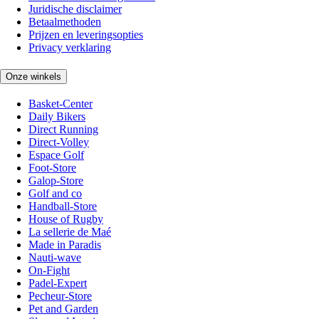
Juridische disclaimer
Betaalmethoden
Prijzen en leveringsopties
Privacy verklaring
Onze winkels
Basket-Center
Daily Bikers
Direct Running
Direct-Volley
Espace Golf
Foot-Store
Galop-Store
Golf and co
Handball-Store
House of Rugby
La sellerie de Maé
Made in Paradis
Nauti-wave
On-Fight
Padel-Expert
Pecheur-Store
Pet and Garden