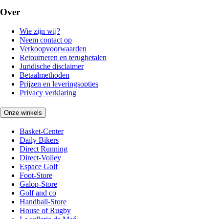
Over
Wie zijn wij?
Neem contact op
Verkoopvoorwaarden
Retourneren en terugbetalen
Juridische disclaimer
Betaalmethoden
Prijzen en leveringsopties
Privacy verklaring
Onze winkels
Basket-Center
Daily Bikers
Direct Running
Direct-Volley
Espace Golf
Foot-Store
Galop-Store
Golf and co
Handball-Store
House of Rugby