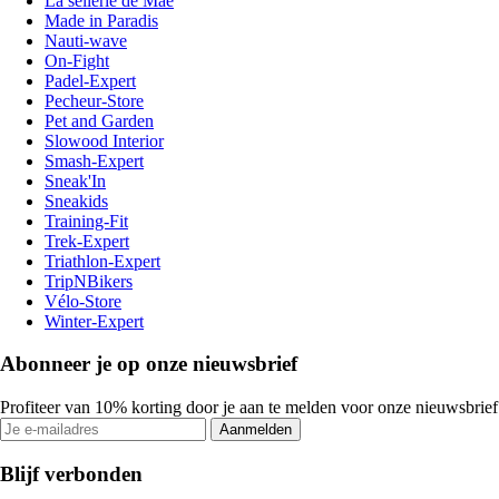
La sellerie de Maé
Made in Paradis
Nauti-wave
On-Fight
Padel-Expert
Pecheur-Store
Pet and Garden
Slowood Interior
Smash-Expert
Sneak'In
Sneakids
Training-Fit
Trek-Expert
Triathlon-Expert
TripNBikers
Vélo-Store
Winter-Expert
Abonneer je op onze nieuwsbrief
Profiteer van 10% korting door je aan te melden voor onze nieuwsbrief
Aanmelden
Blijf verbonden