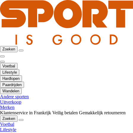
Zoeken
Voetbal
Lifestyle
Hardlopen
Paardrijden
Wandelen
Andere sporten
Uitverkoop
Merken
Klantenservice in Frankrijk
Veilig betalen
Gemakkelijk retourneren
Zoeken
Voetbal
Lifestyle