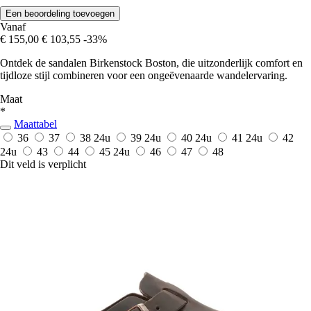
Een beoordeling toevoegen
Vanaf
€ 155,00
€ 103,55
-33%
Ontdek de sandalen Birkenstock Boston, die uitzonderlijk comfort en
tijdloze stijl combineren voor een ongeëvenaarde wandelervaring.
Maat
*
Maattabel
36
37
38
24u
39
24u
40
24u
41
24u
42
24u
43
44
45
24u
46
47
48
Dit veld is verplicht