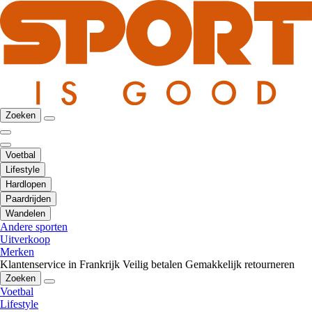
Zoeken
Voetbal
Lifestyle
Hardlopen
Paardrijden
Wandelen
Andere sporten
Uitverkoop
Merken
Klantenservice in Frankrijk
Veilig betalen
Gemakkelijk retourneren
Zoeken
Voetbal
Lifestyle