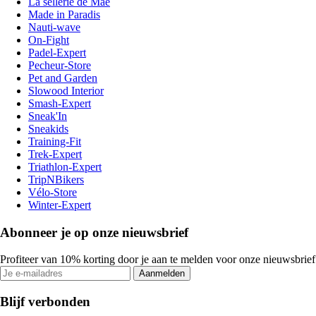
La sellerie de Maé
Made in Paradis
Nauti-wave
On-Fight
Padel-Expert
Pecheur-Store
Pet and Garden
Slowood Interior
Smash-Expert
Sneak'In
Sneakids
Training-Fit
Trek-Expert
Triathlon-Expert
TripNBikers
Vélo-Store
Winter-Expert
Abonneer je op onze nieuwsbrief
Profiteer van 10% korting door je aan te melden voor onze nieuwsbrief
Aanmelden
Blijf verbonden