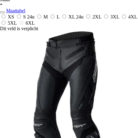
*
Maattabel
XS
S
24u
M
L
XL
24u
2XL
3XL
4XL
5XL
6XL
Dit veld is verplicht