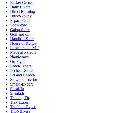
Basket-Center
Daily Bikers
Direct Running
Direct-Volley
Espace Golf
Foot-Store
Galop-Store
Golf and co
Handball-Store
House of Rugby
La sellerie de Maé
Made in Paradis
Nauti-wave
On-Fight
Padel-Expert
Pecheur-Store
Pet and Garden
Slowood Interior
Smash-Expert
Sneak'In
Sneakids
Training-Fit
Trek-Expert
Triathlon-Expert
TripNBikers