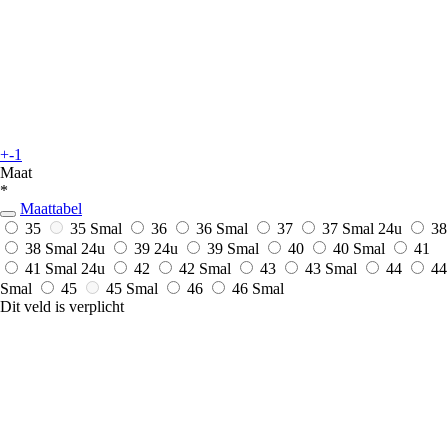
+-1
Maat
*
Maattabel
35
35 Smal
36
36 Smal
37
37 Smal
24u
38
38 Smal
24u
39
24u
39 Smal
40
40 Smal
41
41 Smal
24u
42
42 Smal
43
43 Smal
44
44
Smal
45
45 Smal
46
46 Smal
Dit veld is verplicht