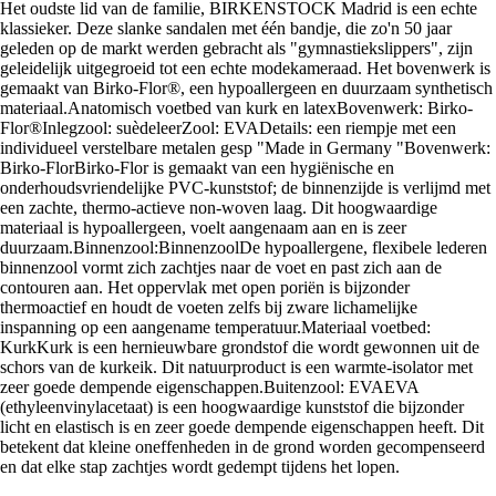
Het oudste lid van de familie, BIRKENSTOCK Madrid is een echte
klassieker. Deze slanke sandalen met één bandje, die zo'n 50 jaar
geleden op de markt werden gebracht als "gymnastiekslippers", zijn
geleidelijk uitgegroeid tot een echte modekameraad. Het bovenwerk is
gemaakt van Birko-Flor®, een hypoallergeen en duurzaam synthetisch
materiaal.Anatomisch voetbed van kurk en latexBovenwerk: Birko-
Flor®Inlegzool: suèdeleerZool: EVADetails: een riempje met een
individueel verstelbare metalen gesp "Made in Germany "Bovenwerk:
Birko-FlorBirko-Flor is gemaakt van een hygiënische en
onderhoudsvriendelijke PVC-kunststof; de binnenzijde is verlijmd met
een zachte, thermo-actieve non-woven laag. Dit hoogwaardige
materiaal is hypoallergeen, voelt aangenaam aan en is zeer
duurzaam.Binnenzool:BinnenzoolDe hypoallergene, flexibele lederen
binnenzool vormt zich zachtjes naar de voet en past zich aan de
contouren aan. Het oppervlak met open poriën is bijzonder
thermoactief en houdt de voeten zelfs bij zware lichamelijke
inspanning op een aangename temperatuur.Materiaal voetbed:
KurkKurk is een hernieuwbare grondstof die wordt gewonnen uit de
schors van de kurkeik. Dit natuurproduct is een warmte-isolator met
zeer goede dempende eigenschappen.Buitenzool: EVAEVA
(ethyleenvinylacetaat) is een hoogwaardige kunststof die bijzonder
licht en elastisch is en zeer goede dempende eigenschappen heeft. Dit
betekent dat kleine oneffenheden in de grond worden gecompenseerd
en dat elke stap zachtjes wordt gedempt tijdens het lopen.