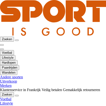
Zoeken
Voetbal
Lifestyle
Hardlopen
Paardrijden
Wandelen
Andere sporten
Uitverkoop
Merken
Klantenservice in Frankrijk
Veilig betalen
Gemakkelijk retourneren
Zoeken
Voetbal
Lifestyle