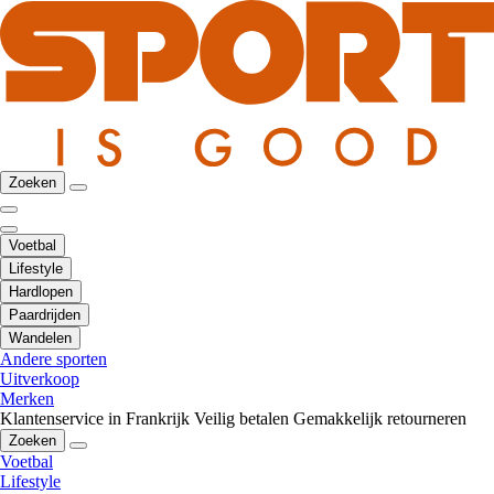
Zoeken
Voetbal
Lifestyle
Hardlopen
Paardrijden
Wandelen
Andere sporten
Uitverkoop
Merken
Klantenservice in Frankrijk
Veilig betalen
Gemakkelijk retourneren
Zoeken
Voetbal
Lifestyle