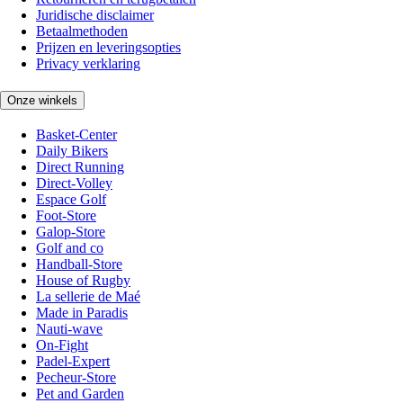
Juridische disclaimer
Betaalmethoden
Prijzen en leveringsopties
Privacy verklaring
Onze winkels
Basket-Center
Daily Bikers
Direct Running
Direct-Volley
Espace Golf
Foot-Store
Galop-Store
Golf and co
Handball-Store
House of Rugby
La sellerie de Maé
Made in Paradis
Nauti-wave
On-Fight
Padel-Expert
Pecheur-Store
Pet and Garden