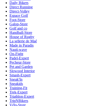
Daily Bikers
Direct Running
Direct-Volley
Espace Golf
Foot-Store
Galop-Store
Golf and co
Handball-Store
House of Rugby
La sellerie de Maé
Made in Paradis
Nauti-wave
On-Fight
Padel-Expert
Pecheur-Store
Pet and Garden
Slowood Interior
Smash-Expert
Sneak'In
Sneakids
Training-Fit
Trek-Expert
Triathlon-Expert
TripNBikers
Vélo-Store