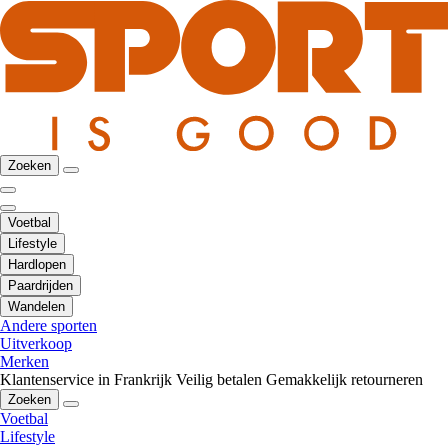
Zoeken
Voetbal
Lifestyle
Hardlopen
Paardrijden
Wandelen
Andere sporten
Uitverkoop
Merken
Klantenservice in Frankrijk
Veilig betalen
Gemakkelijk retourneren
Zoeken
Voetbal
Lifestyle