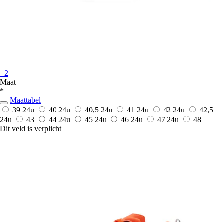
+2
Maat
*
Maattabel
39
24u
40
24u
40,5
24u
41
24u
42
24u
42,5
24u
43
44
24u
45
24u
46
24u
47
24u
48
Dit veld is verplicht