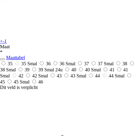
+-1
Maat
*
Maattabel
35
35 Smal
36
36 Smal
37
37 Smal
38
38 Smal
39
39 Smal
24u
40
40 Smal
41
41
Smal
42
42 Smal
43
43 Smal
44
44 Smal
45
45 Smal
46
Dit veld is verplicht