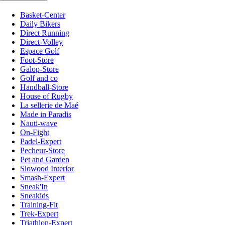
Basket-Center
Daily Bikers
Direct Running
Direct-Volley
Espace Golf
Foot-Store
Galop-Store
Golf and co
Handball-Store
House of Rugby
La sellerie de Maé
Made in Paradis
Nauti-wave
On-Fight
Padel-Expert
Pecheur-Store
Pet and Garden
Slowood Interior
Smash-Expert
Sneak'In
Sneakids
Training-Fit
Trek-Expert
Triathlon-Expert