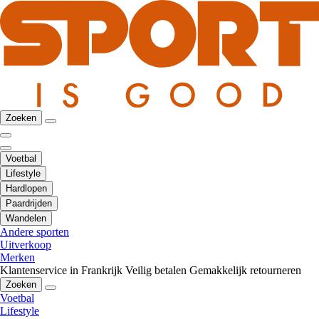
Zoeken
Voetbal
Lifestyle
Hardlopen
Paardrijden
Wandelen
Andere sporten
Uitverkoop
Merken
Klantenservice in Frankrijk
Veilig betalen
Gemakkelijk retourneren
Zoeken
Voetbal
Lifestyle