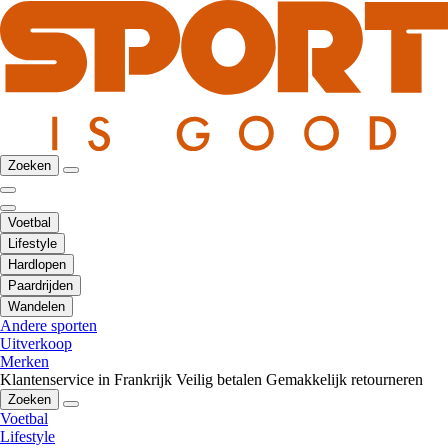
Zoeken
Voetbal
Lifestyle
Hardlopen
Paardrijden
Wandelen
Andere sporten
Uitverkoop
Merken
Klantenservice in Frankrijk
Veilig betalen
Gemakkelijk retourneren
Zoeken
Voetbal
Lifestyle