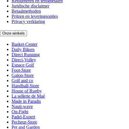
Retourneren en terugbetalen
Juridische disclaimer
Betaalmethoden
Prijzen en leveringsopties
Privacy verklaring
Onze winkels
Basket-Center
Daily Bikers
Direct Running
Direct-Volley
Espace Golf
Foot-Store
Galop-Store
Golf and co
Handball-Store
House of Rugby
La sellerie de Maé
Made in Paradis
Nauti-wave
On-Fight
Padel-Expert
Pecheur-Store
Pet and Garden