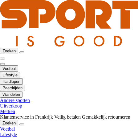
Zoeken
Voetbal
Lifestyle
Hardlopen
Paardrijden
Wandelen
Andere sporten
Uitverkoop
Merken
Klantenservice in Frankrijk
Veilig betalen
Gemakkelijk retourneren
Zoeken
Voetbal
Lifestyle