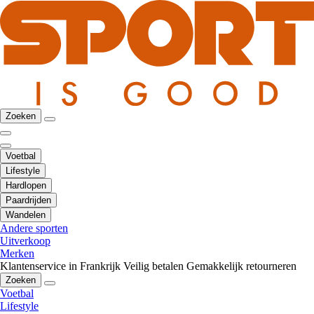
Zoeken
Voetbal
Lifestyle
Hardlopen
Paardrijden
Wandelen
Andere sporten
Uitverkoop
Merken
Klantenservice in Frankrijk
Veilig betalen
Gemakkelijk retourneren
Zoeken
Voetbal
Lifestyle