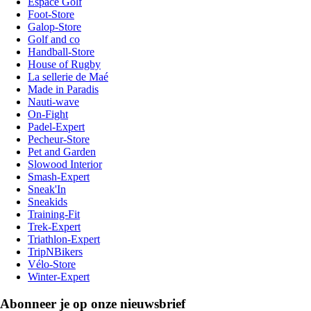
Espace Golf
Foot-Store
Galop-Store
Golf and co
Handball-Store
House of Rugby
La sellerie de Maé
Made in Paradis
Nauti-wave
On-Fight
Padel-Expert
Pecheur-Store
Pet and Garden
Slowood Interior
Smash-Expert
Sneak'In
Sneakids
Training-Fit
Trek-Expert
Triathlon-Expert
TripNBikers
Vélo-Store
Winter-Expert
Abonneer je op onze nieuwsbrief