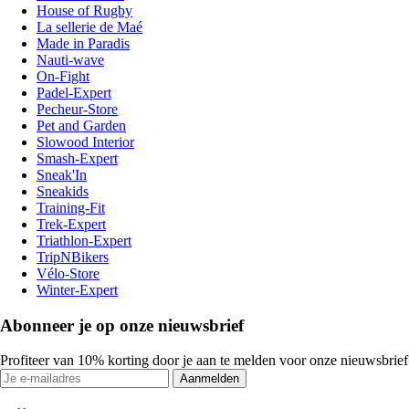
House of Rugby
La sellerie de Maé
Made in Paradis
Nauti-wave
On-Fight
Padel-Expert
Pecheur-Store
Pet and Garden
Slowood Interior
Smash-Expert
Sneak'In
Sneakids
Training-Fit
Trek-Expert
Triathlon-Expert
TripNBikers
Vélo-Store
Winter-Expert
Abonneer je op onze nieuwsbrief
Profiteer van 10% korting door je aan te melden voor onze nieuwsbrief
Aanmelden