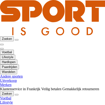
Zoeken
Voetbal
Lifestyle
Hardlopen
Paardrijden
Wandelen
Andere sporten
Uitverkoop
Merken
Klantenservice in Frankrijk
Veilig betalen
Gemakkelijk retourneren
Zoeken
Voetbal
Lifestyle