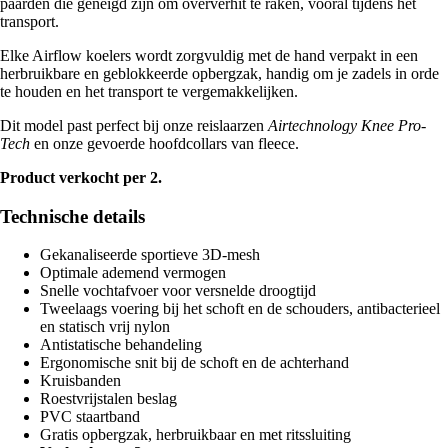
paarden die geneigd zijn om oververhit te raken, vooral tijdens het
transport.
Elke Airflow koelers wordt zorgvuldig met de hand verpakt in een
herbruikbare en geblokkeerde opbergzak, handig om je zadels in orde
te houden en het transport te vergemakkelijken.
Dit model past perfect bij onze reislaarzen
Airtechnology Knee Pro-
Tech
en onze gevoerde hoofdcollars van fleece.
Product verkocht per 2.
Technische details
Gekanaliseerde sportieve 3D-mesh
Optimale ademend vermogen
Snelle vochtafvoer voor versnelde droogtijd
Tweelaags voering bij het schoft en de schouders, antibacterieel
en statisch vrij nylon
Antistatische behandeling
Ergonomische snit bij de schoft en de achterhand
Kruisbanden
Roestvrijstalen beslag
PVC staartband
Gratis opbergzak, herbruikbaar en met ritssluiting