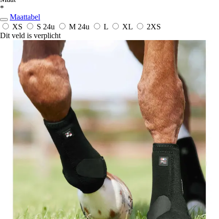
*
Maattabel
XS
S
24u
M
24u
L
XL
2XS
Dit veld is verplicht