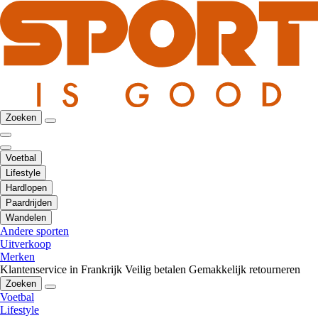
Zoeken
Voetbal
Lifestyle
Hardlopen
Paardrijden
Wandelen
Andere sporten
Uitverkoop
Merken
Klantenservice in Frankrijk
Veilig betalen
Gemakkelijk retourneren
Zoeken
Voetbal
Lifestyle