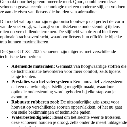
Gemaakt door het gerenommeerde merk Quoc, combineren deze
schoenen geavanceerde technologie met een moderne stijl, en voldoen
ze aan de eisen van fietsers die houden van adrenaline.
Dit model valt op door zijn ergonomisch ontwerp dat perfect de vorm
van de voet volgt, wat zorgt voor uitstekende ondersteuning tijdens
ritten op verschillende terreinen. De stijfheid van de zool biedt een
optimale krachtsoverdracht, waardoor fietsers hun efficiëntie bij elke
trap kunnen maximaliseren.
De Quoc GT XC 2025 schoenen zijn uitgerust met verschillende
technische kenmerken:
Ademende materialen:
Gemaakt van hoogwaardige stoffen die
de luchtcirculatie bevorderen voor meer comfort, zelfs tijdens
lange tochten.
Prestaties van het vetersysteem:
Een innovatief vetersysteem
dat een nauwkeurige afstelling mogelijk maakt, waardoor
optimale ondersteuning wordt geboden bij elke stap van je
avontuur.
Robuuste rubberen zool:
De uitzonderlijke grip zorgt voor
houvast op verschillende soorten oppervlakken, of het nu gaat
om steile beklimmingen of technische paden.
Waterbestendigheid:
Ideaal om het slechte weer te trotseren,
deze schoenen houden je droog, zelfs onder de meest uitdagende