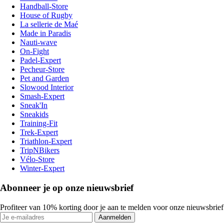
Handball-Store
House of Rugby
La sellerie de Maé
Made in Paradis
Nauti-wave
On-Fight
Padel-Expert
Pecheur-Store
Pet and Garden
Slowood Interior
Smash-Expert
Sneak'In
Sneakids
Training-Fit
Trek-Expert
Triathlon-Expert
TripNBikers
Vélo-Store
Winter-Expert
Abonneer je op onze nieuwsbrief
Profiteer van 10% korting door je aan te melden voor onze nieuwsbrief
Aanmelden