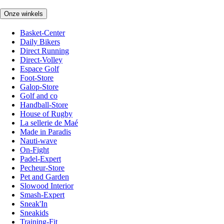
Onze winkels
Basket-Center
Daily Bikers
Direct Running
Direct-Volley
Espace Golf
Foot-Store
Galop-Store
Golf and co
Handball-Store
House of Rugby
La sellerie de Maé
Made in Paradis
Nauti-wave
On-Fight
Padel-Expert
Pecheur-Store
Pet and Garden
Slowood Interior
Smash-Expert
Sneak'In
Sneakids
Training-Fit