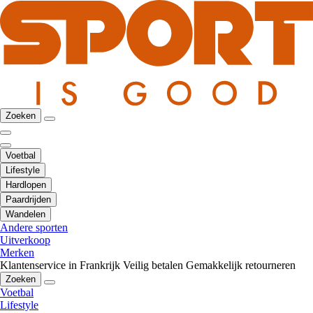
Zoeken
Voetbal
Lifestyle
Hardlopen
Paardrijden
Wandelen
Andere sporten
Uitverkoop
Merken
Klantenservice in Frankrijk
Veilig betalen
Gemakkelijk retourneren
Zoeken
Voetbal
Lifestyle