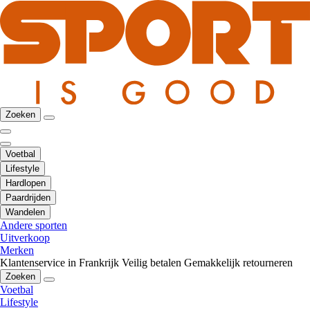
Zoeken
Voetbal
Lifestyle
Hardlopen
Paardrijden
Wandelen
Andere sporten
Uitverkoop
Merken
Klantenservice in Frankrijk
Veilig betalen
Gemakkelijk retourneren
Zoeken
Voetbal
Lifestyle