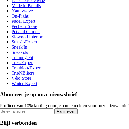
La sellerie de Maé
Made in Paradis
Nauti-wave
On-Fight
Padel-Expert
Pecheur-Store
Pet and Garden
Slowood Interior
Smash-Expert
Sneak'In
Sneakids
Training-Fit
Trek-Expert
Triathlon-Expert
TripNBikers
Vélo-Store
Winter-Expert
Abonneer je op onze nieuwsbrief
Profiteer van 10% korting door je aan te melden voor onze nieuwsbrief
Aanmelden
Blijf verbonden