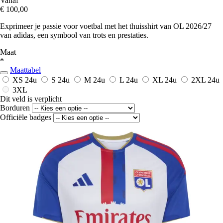
Vanaf
€ 100,00
Exprimeer je passie voor voetbal met het thuisshirt van OL 2026/27
van adidas, een symbool van trots en prestaties.
Maat
*
Maattabel
XS
24u
S
24u
M
24u
L
24u
XL
24u
2XL
24u
3XL
Dit veld is verplicht
Borduren
Officiële badges