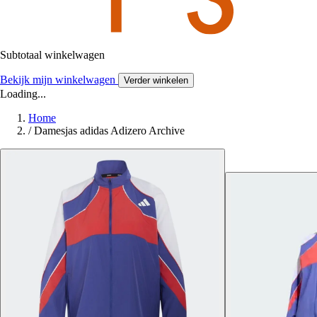
Subtotaal winkelwagen
Bekijk mijn winkelwagen
Verder winkelen
Loading...
Home
/
Damesjas adidas Adizero Archive