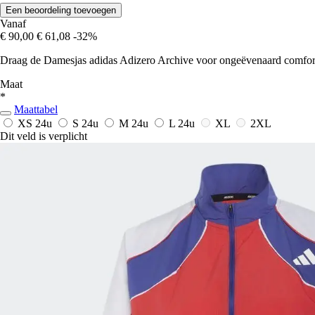
Een beoordeling toevoegen
Vanaf
€ 90,00
€ 61,08
-32%
Draag de Damesjas adidas Adizero Archive voor ongeëvenaard comfort ti
Maat
*
Maattabel
XS
24u
S
24u
M
24u
L
24u
XL
2XL
Dit veld is verplicht