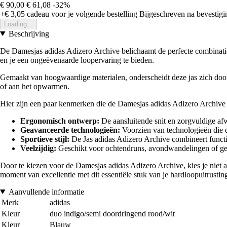
€ 90,00
€ 61,08
-32%
+€ 3,05
cadeau voor je volgende bestelling
Bijgeschreven na bevestigin
Loading...
Beschrijving
De Damesjas adidas Adizero Archive belichaamt de perfecte combinatie 
en je een ongeëvenaarde loopervaring te bieden.
Gemaakt van hoogwaardige materialen, onderscheidt deze jas zich door z
of aan het opwarmen.
Hier zijn een paar kenmerken die de Damesjas adidas Adizero Archiv
Ergonomisch ontwerp:
De aansluitende snit en zorgvuldige afw
Geavanceerde technologieën:
Voorzien van technologieën die de
Sportieve stijl:
De Jas adidas Adizero Archive combineert functional
Veelzijdig:
Geschikt voor ochtendruns, avondwandelingen of gewoon
Door te kiezen voor de Damesjas adidas Adizero Archive, kies je niet 
moment van excellentie met dit essentiële stuk van je hardloopuitrustin
Aanvullende informatie
Merk
adidas
Kleur
duo indigo/semi doordringend rood/wit
Kleur
Blauw