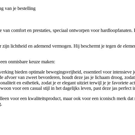
g van je bestelling
van comfort en prestaties, speciaal ontworpen voor hardloopfanaten. E
ijn lichtheid en ademend vermogen. Hij beschermt je tegen de elementen
e een onmisbare keuze maken:
erking bieden optimale bewegingsvrijheid, essentieel voor intensieve j
 afvoer van zweet bevorderen, houdt deze jas je lichaam droog, zodat je
iteit en esthetiek, zodat je er elegant uitziet terwijl je je favoriete act
 voor een casual stijl in het dagelijks leven, past deze jas perfect in
alleen voor een kwaliteitsproduct, maar ook voor een iconisch merk dat
g.